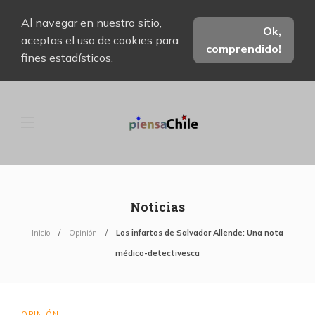
Al navegar en nuestro sitio,
Ok,
aceptas el uso de cookies para
comprendido!
fines estadísticos.
Noticias
Inicio
Opinión
Los infartos de Salvador Allende: Una nota
médico-detectivesca
OPINIÓN