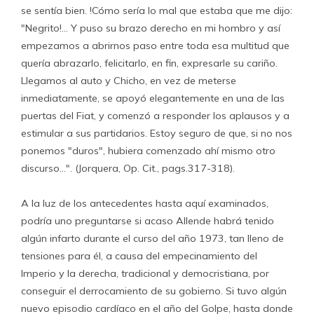
se sentía bien. !Cómo sería lo mal que estaba que me dijo:
"Negrito!… Y puso su brazo derecho en mi hombro y así
empezamos a abrirnos paso entre toda esa multitud que
quería abrazarlo, felicitarlo, en fin, expresarle su cariño.
Llegamos al auto y Chicho, en vez de meterse
inmediatamente, se apoyó elegantemente en una de las
puertas del Fiat, y comenzó a responder los aplausos y a
estimular a sus partidarios. Estoy seguro de que, si no nos
ponemos "duros", hubiera comenzado ahí mismo otro
discurso…". (Jorquera, Op. Cit., pags.317-318).
A la luz de los antecedentes hasta aquí examinados,
podría uno preguntarse si acaso Allende habrá tenido
algún infarto durante el curso del año 1973, tan lleno de
tensiones para él, a causa del empecinamiento del
Imperio y la derecha, tradicional y democristiana, por
conseguir el derrocamiento de su gobierno. Si tuvo algún
nuevo episodio cardíaco en el año del Golpe, hasta donde