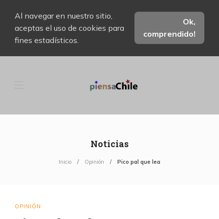
Al navegar en nuestro sitio,
Ok,
aceptas el uso de cookies para
comprendido!
fines estadísticos.
Noticias
Inicio
Opinión
Pico pal que lea
OPINIÓN