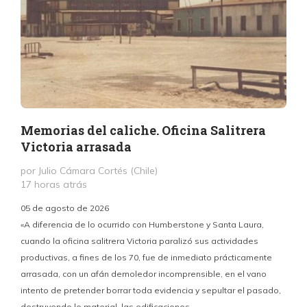
Memorias del caliche. Oficina Salitrera
Victoria arrasada
por Julio Cámara Cortés (Chile)
17 horas atrás
05 de agosto de 2026
«A diferencia de lo ocurrido con Humberstone y Santa Laura,
cuando la oficina salitrera Victoria paralizó sus actividades
productivas, a fines de los 70, fue de inmediato prácticamente
p
arrasada, con un afán demoledor incomprensible, en el vano
m
intento de pretender borrar toda evidencia y sepultar el pasado,
destruyendo lo material, las edificaciones.
u