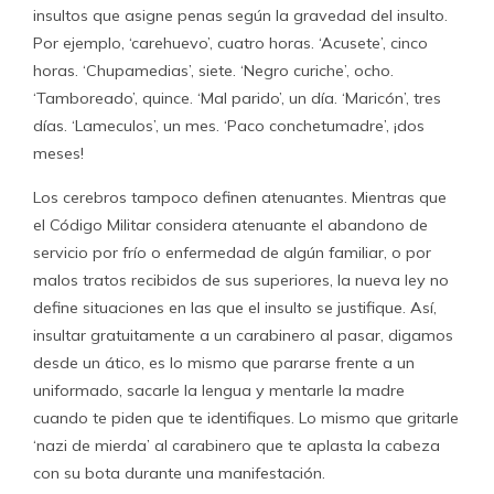
insultos que asigne penas según la gravedad del insulto.
Por ejemplo, ‘carehuevo’, cuatro horas. ‘Acusete’, cinco
horas. ‘Chupamedias’, siete. ‘Negro curiche’, ocho.
‘Tamboreado’, quince. ‘Mal parido’, un día. ‘Maricón’, tres
días. ‘Lameculos’, un mes. ‘Paco conchetumadre’, ¡dos
meses!
Los cerebros tampoco definen atenuantes. Mientras que
el Código Militar considera atenuante el abandono de
servicio por frío o enfermedad de algún familiar, o por
malos tratos recibidos de sus superiores, la nueva ley no
define situaciones en las que el insulto se justifique. Así,
insultar gratuitamente a un carabinero al pasar, digamos
desde un ático, es lo mismo que pararse frente a un
uniformado, sacarle la lengua y mentarle la madre
cuando te piden que te identifiques. Lo mismo que gritarle
‘nazi de mierda’ al carabinero que te aplasta la cabeza
con su bota durante una manifestación.