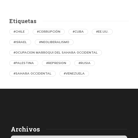
Etiquetas
#CHILE
#CORRUPCIÓN
#CUBA
#EE.UU.
#ISRAEL
#NEOLIBERALISMO
#OCUPACION MARROQUI DEL SAHARA OCCIDENTAL
#PALESTINA
#REPRESION
#RUSIA
#SAHARA OCCIDENTAL
#VENEZUELA
Ejecución de niños palestinos con un solo
tiro
por Maud Effting y Willem Feenstra (Holanda)
18 horas atrás
07 de agosto de 2026
Los médicos de Gaza observaron un patrón inquietante: niños
Archivos
con una única herida de bala en la cabeza o el pecho, un indicio
de que habían sido blanco de ataques deliberados. Así se