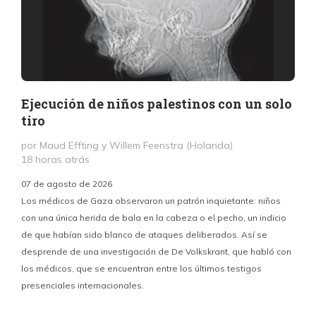
Ejecución de niños palestinos con un solo
tiro
por Maud Effting y Willem Feenstra (Holanda)
18 horas atrás
07 de agosto de 2026
Los médicos de Gaza observaron un patrón inquietante: niños
con una única herida de bala en la cabeza o el pecho, un indicio
P
de que habían sido blanco de ataques deliberados. Así se
n
desprende de una investigación de De Volkskrant, que habló con
l
los médicos, que se encuentran entre los últimos testigos
c
presenciales internacionales.
d