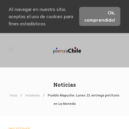
Al navegar en nuestro sitio,
Ok,
aceptas el uso de cookies para
comprendido!
fines estadísticos.
Noticias
Inicio
Iniciativas
Pueblo Mapuche: Lunes 21 entrega petitorio
en La Moneda
INICIATIVAS