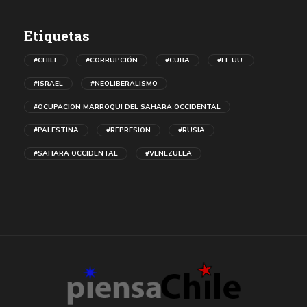
Etiquetas
#CHILE
#CORRUPCIÓN
#CUBA
#EE.UU.
#ISRAEL
#NEOLIBERALISMO
#OCUPACION MARROQUI DEL SAHARA OCCIDENTAL
#PALESTINA
#REPRESION
#RUSIA
#SAHARA OCCIDENTAL
#VENEZUELA