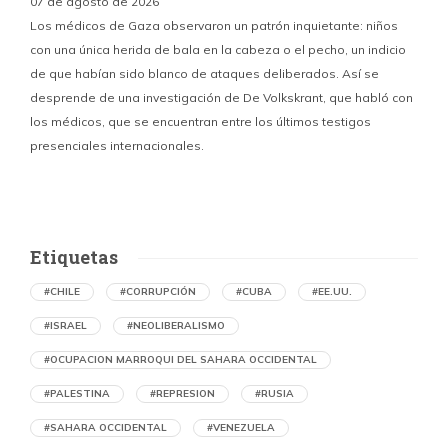
07 de agosto de 2026
Los médicos de Gaza observaron un patrón inquietante: niños
con una única herida de bala en la cabeza o el pecho, un indicio
P
de que habían sido blanco de ataques deliberados. Así se
n
desprende de una investigación de De Volkskrant, que habló con
l
los médicos, que se encuentran entre los últimos testigos
c
presenciales internacionales.
d
Etiquetas
#CHILE
#CORRUPCIÓN
#CUBA
#EE.UU.
#ISRAEL
#NEOLIBERALISMO
#OCUPACION MARROQUI DEL SAHARA OCCIDENTAL
#PALESTINA
#REPRESION
#RUSIA
#SAHARA OCCIDENTAL
#VENEZUELA
Ejecución de niños palestinos con un solo