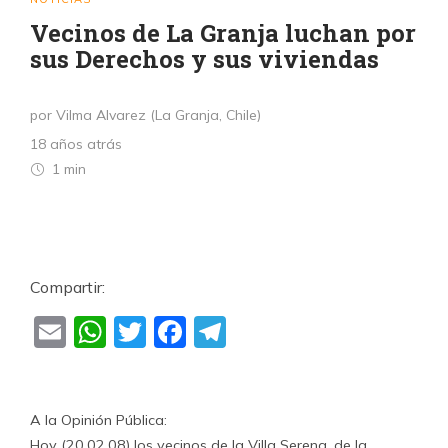
Vecinos de La Granja luchan por
sus Derechos y sus viviendas
por Vilma Alvarez (La Granja, Chile)
18 años atrás
1 min
Compartir:
Email
WhatsApp
Twitter
Facebook
Telegram
A la Opinión Pública:
Hoy (20.02.08) los vecinos de la Villa Serena, de la