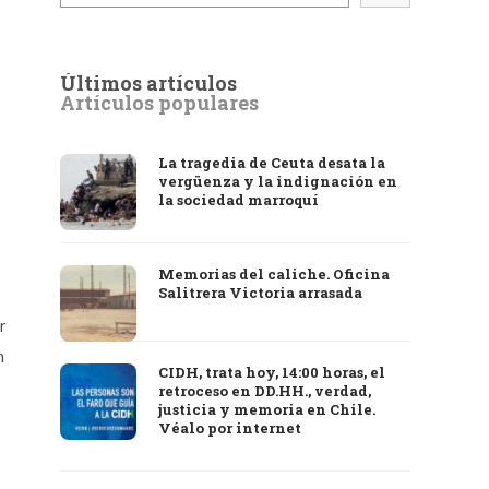
Últimos artículos
Artículos populares
La tragedia de Ceuta desata la
vergüenza y la indignación en
la sociedad marroquí
Memorias del caliche. Oficina
Salitrera Victoria arrasada
r
n
CIDH, trata hoy, 14:00 horas, el
retroceso en DD.HH., verdad,
justicia y memoria en Chile.
Véalo por internet