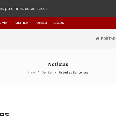
es para fines estadísticos.
OMÍA
POLITICA
PUEBLO
SALUD
PORTAD
Noticias
Inicio
Opinión
Usted es Santelices
ces