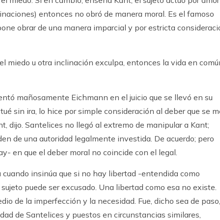
s el miedo. Si en cambio, enseña Kant, el sujeto actuó por amor
linaciones) entonces no obró de manera moral. Es el famoso
one obrar de una manera imparcial y por estricta consideraci
el miedo u otra inclinación exculpa, entonces la vida en comú
mentó mañosamente Eichmann en el juicio que se llevó en su
ué sin ira, lo hice por simple consideración al deber que se m
nt, dijo. Santelices no llegó al extremo de manipular a Kant;
en de una autoridad legalmente investida. De acuerdo; pero
- en que el deber moral no coincide con el legal.
 cuando insinúa que si no hay libertad -entendida como
 sujeto puede ser excusado. Una libertad como esa no existe.
o de la imperfección y la necesidad. Fue, dicho sea de paso
dad de Santelices y puestos en circunstancias similares,