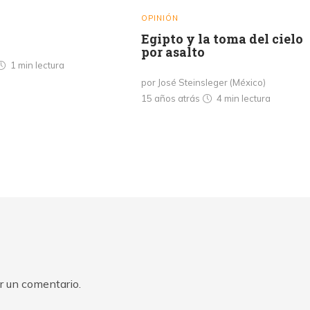
OPINIÓN
Egipto y la toma del cielo
por asalto
1 min
lectura
por José Steinsleger (México)
15 años atrás
4 min
lectura
r un comentario.