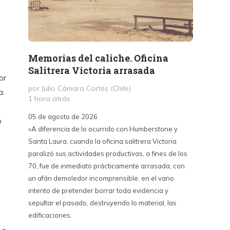
Memorias del caliche. Oficina
Presi
Salitrera Victoria arrasada
expr
or
exigi
por Julio Cámara Cortés (Chile)
a.
civil
1 hora atrás
por Pr
05 de agosto de 2026
o
24 hor
«A diferencia de lo ocurrido con Humberstone y
Santa Laura, cuando la oficina salitrera Victoria
03 de a
paralizó sus actividades productivas, a fines de los
“Vine p
70, fue de inmediato prácticamente arrasada, con
con Cub
un afán demoledor incomprensible, en el vano
un lanz
intento de pretender borrar toda evidencia y
alternat
sepultar el pasado, destruyendo lo material, las
Unidos,
edificaciones.
un diál
iguales