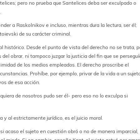
elices; pero no prueba que Santelices deba ser exculpado o
.
der a Raskolnikov e incluso, mientras dura la lectura, ser él;
oievski de su carácter criminal.
 al histórico. Desde el punto de vista del derecho no se trata, p
el obrar, ni tampoco juzgar la justicia del fin que se perseguí
itimidad de los medios empleados. El derecho proscribe el
cunstancias. Prohíbe, por ejemplo, privar de la vida a un sujet
vos de esa acción.
iera de nosotros pudo ser él- pero eso no lo exculpa si
 y al estrictamente jurídico, es el juicio moral.
si acaso el sujeto en cuestión obró o no de manera imparcial,