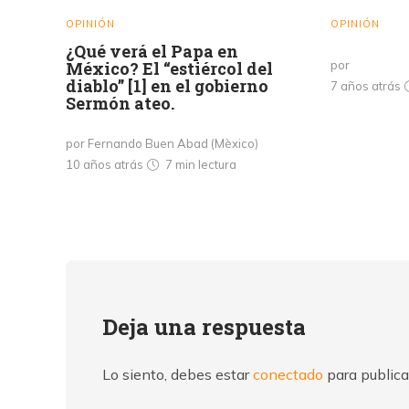
OPINIÓN
OPINIÓN
¿Qué verá el Papa en
México? El “estiércol del
por
diablo” [1] en el gobierno
7 años atrás
Sermón ateo.
por Fernando Buen Abad (Mèxico)
10 años atrás
7 min
lectura
Deja una respuesta
Lo siento, debes estar
conectado
para publica