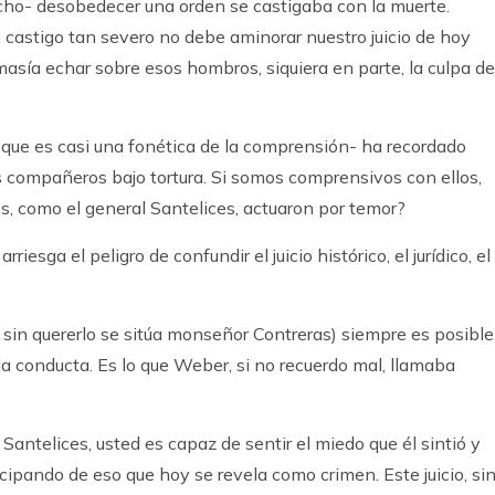
cho- desobedecer una orden se castigaba con la muerte.
n castigo tan severo no debe aminorar nuestro juicio de hoy
asía echar sobre esos hombros, siquiera en parte, la culpa de
o que es casi una fonética de la comprensión- ha recordado
s compañeros bajo tortura. Si somos comprensivos con ellos,
s, como el general Santelices, actuaron por temor?
iesga el peligro de confundir el juicio histórico, el jurídico, el
 sin quererlo se sitúa monseñor Contreras) siempre es posible
la conducta. Es lo que Weber, si no recuerdo mal, llamaba
Santelices, usted es capaz de sentir el miedo que él sintió y
icipando de eso que hoy se revela como crimen. Este juicio, si