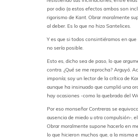
resistiendo sus inclinaciones, entre ella
por odio (a estos efectos ambos son inc
rigorismo de Kant. Obrar moralmente sup
al deber. Es lo que no hizo Santelices.
Y es que si todos consintiéramos en que 
no sería posible.
Esto es, dicho sea de paso, lo que argu
contra. ¿Qué se me reprocha? Arguyó. Act
imponía; soy un lector de la crítica de Ka
aunque ha insinuado que cumplió una ord
hay ocasiones -como la quebrada del Way
Por eso monseñor Contreras se equivoca
ausencia de miedo u otra compulsión-, el
Obrar moralmente supone hacerlo en medi
lo que hicieron muchos que, a la misma e