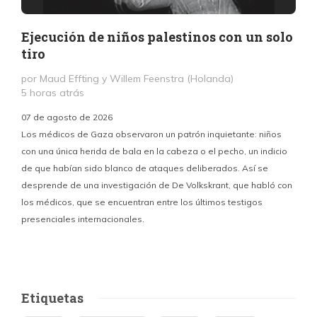
Ejecución de niños palestinos con un solo
tiro
por Maud Effting y Willem Feenstra (Holanda)
5 horas atrás
07 de agosto de 2026
Los médicos de Gaza observaron un patrón inquietante: niños
con una única herida de bala en la cabeza o el pecho, un indicio
P
de que habían sido blanco de ataques deliberados. Así se
n
desprende de una investigación de De Volkskrant, que habló con
l
los médicos, que se encuentran entre los últimos testigos
c
presenciales internacionales.
d
Etiquetas