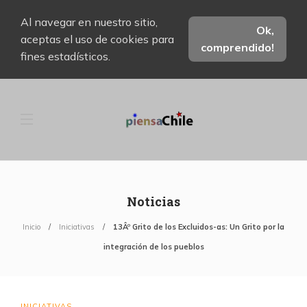
Al navegar en nuestro sitio,
Ok,
aceptas el uso de cookies para
comprendido!
fines estadísticos.
Noticias
Inicio
Iniciativas
13Âº Grito de los Excluidos-as: Un Grito por la
integración de los pueblos
INICIATIVAS