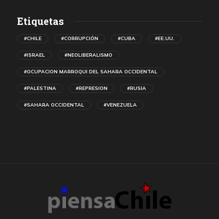
Etiquetas
#CHILE
#CORRUPCIÓN
#CUBA
#EE.UU.
#ISRAEL
#NEOLIBERALISMO
#OCUPACION MARROQUI DEL SAHARA OCCIDENTAL
#PALESTINA
#REPRESION
#RUSIA
#SAHARA OCCIDENTAL
#VENEZUELA