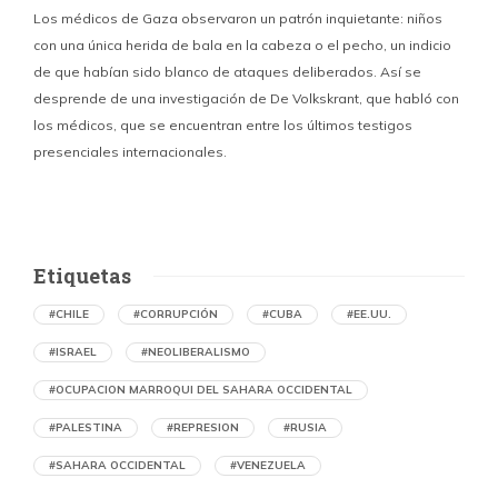
Los médicos de Gaza observaron un patrón inquietante: niños
con una única herida de bala en la cabeza o el pecho, un indicio
P
de que habían sido blanco de ataques deliberados. Así se
n
desprende de una investigación de De Volkskrant, que habló con
l
los médicos, que se encuentran entre los últimos testigos
c
presenciales internacionales.
d
Etiquetas
#CHILE
#CORRUPCIÓN
#CUBA
#EE.UU.
#ISRAEL
#NEOLIBERALISMO
#OCUPACION MARROQUI DEL SAHARA OCCIDENTAL
#PALESTINA
#REPRESION
#RUSIA
#SAHARA OCCIDENTAL
#VENEZUELA
Ejecución de niños palestinos con un solo