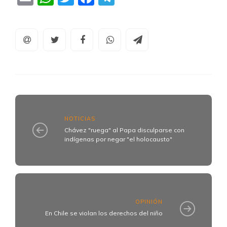
NOTICIAS
Chávez "ruega" al Papa disculparse con
indígenas por negar "el holocausto"
OPINIÓN
En Chile se violan los derechos del niño