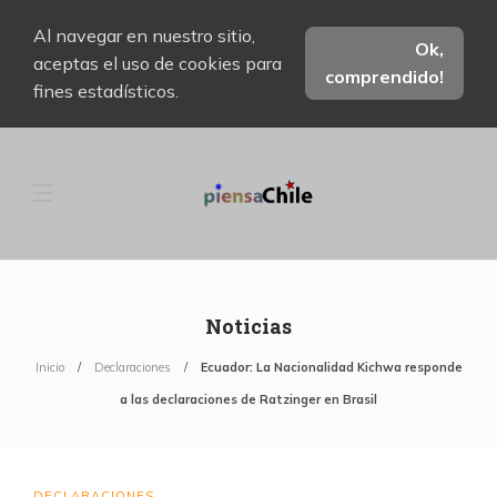
Al navegar en nuestro sitio,
Ok,
aceptas el uso de cookies para
comprendido!
fines estadísticos.
Noticias
Inicio
Declaraciones
Ecuador: La Nacionalidad Kichwa responde
a las declaraciones de Ratzinger en Brasil
DECLARACIONES