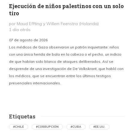
Ejecución de niños palestinos con un solo
tiro
por Maud Effting y Willem Feenstra (Holanda)
1 día atrás
07 de agosto de 2026
Los médicos de Gaza observaron un patrón inquietante: niños
con una única herida de bala en la cabeza o el pecho, un indicio
P
de que habían sido blanco de ataques deliberados. Así se
n
desprende de una investigación de De Volkskrant, que habló con
l
los médicos, que se encuentran entre los últimos testigos
c
presenciales internacionales.
d
Etiquetas
#CHILE
#CORRUPCIÓN
#CUBA
#EE.UU.