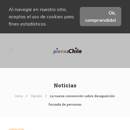
Al navegar en nuestro sitio,
Ok,
aceptas el uso de cookies para
comprendido!
fines estadísticos.
Noticias
Inicio
Opinión
La nueva convención sobre desaparición
forzada de personas
OPINIÓN