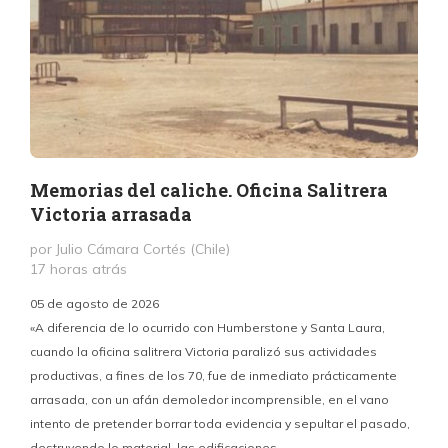
Memorias del caliche. Oficina Salitrera
Victoria arrasada
por Julio Cámara Cortés (Chile)
17 horas atrás
05 de agosto de 2026
«A diferencia de lo ocurrido con Humberstone y Santa Laura,
cuando la oficina salitrera Victoria paralizó sus actividades
productivas, a fines de los 70, fue de inmediato prácticamente
p
arrasada, con un afán demoledor incomprensible, en el vano
m
intento de pretender borrar toda evidencia y sepultar el pasado,
destruyendo lo material, las edificaciones.
u