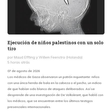
Ejecución de niños palestinos con un solo
tiro
por Maud Effting y Willem Feenstra (Holanda)
5 horas atrás
07 de agosto de 2026
Los médicos de Gaza observaron un patrón inquietante: niños
con una única herida de bala en la cabeza o el pecho, un indicio
P
de que habían sido blanco de ataques deliberados. Así se
n
desprende de una investigación de De Volkskrant, que habló con
l
los médicos, que se encuentran entre los últimos testigos
c
presenciales internacionales.
d