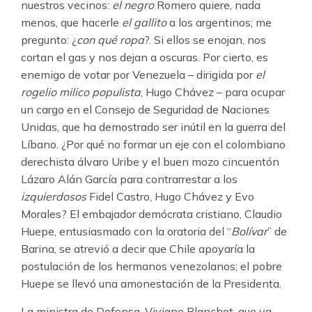
nuestros vecinos:
el negro
Romero quiere, nada
menos, que hacerle
el gallito
a los argentinos; me
pregunto: ¿
con qué ropa
?. Si ellos se enojan, nos
cortan el gas y nos dejan a oscuras. Por cierto, es
enemigo de votar por Venezuela – dirigida por
el
rogelio milico populista
, Hugo Chávez – para ocupar
un cargo en el Consejo de Seguridad de Naciones
Unidas, que ha demostrado ser inútil en la guerra del
Líbano. ¿Por qué no formar un eje con el colombiano
derechista álvaro Uribe y el buen mozo cincuentón
Lázaro Alán García para contrarrestar a los
izquierdosos
Fidel Castro, Hugo Chávez y Evo
Morales? El embajador demócrata cristiano, Claudio
Huepe, entusiasmado con la oratoria del “
Bolívar
” de
Barina, se atrevió a decir que Chile apoyaría la
postulación de los hermanos venezolanos; el pobre
Huepe se llevó una amonestación de la Presidenta.
La ministra de Defensa, Viviane Blanchot, que ya