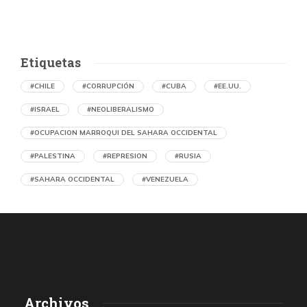
Etiquetas
#CHILE
#CORRUPCIÓN
#CUBA
#EE.UU.
#ISRAEL
#NEOLIBERALISMO
#OCUPACION MARROQUI DEL SAHARA OCCIDENTAL
#PALESTINA
#REPRESION
#RUSIA
#SAHARA OCCIDENTAL
#VENEZUELA
Ejecución de niños palestinos con un solo
tiro
por Maud Effting y Willem Feenstra (Holanda)
5 horas atrás
07 de agosto de 2026
Los médicos de Gaza observaron un patrón inquietante: niños
Archivos
con una única herida de bala en la cabeza o el pecho, un indicio