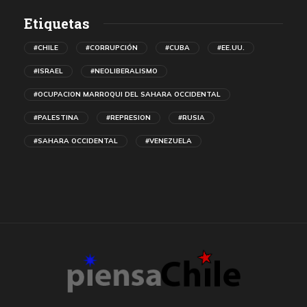
Etiquetas
#CHILE
#CORRUPCIÓN
#CUBA
#EE.UU.
#ISRAEL
#NEOLIBERALISMO
#OCUPACION MARROQUI DEL SAHARA OCCIDENTAL
#PALESTINA
#REPRESION
#RUSIA
#SAHARA OCCIDENTAL
#VENEZUELA