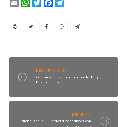
Email
WhatsApp
Twitter
Facebook
Telegram
DECLARACIONES
Oceana rechaza aprobación del Proyecto
Pascua Lama
DENUNCIA
Puerto Rico: el FBI ataca a periodistas con
golpes y gases