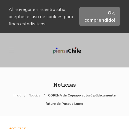
Al navegar en nuestro sitio,
Ok,
aceptas el uso de cookies para
comprendido!
fines estadísticos.
Noticias
Inicio
Noticias
COREMA de Copiapó votará públicamente
futuro de Pascua Lama
NOTICIAS