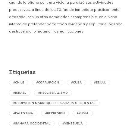
cuando la oficina salitrera Victoria paralizó sus actividades
productivas, a fines de los 70, fue de inmediato prácticamente
p
arrasada, con un afán demoledor incomprensible, en el vano
m
intento de pretender borrar toda evidencia y sepultar el pasado,
destruyendo lo material, las edificaciones.
u
d
Etiquetas
#CHILE
#CORRUPCIÓN
#CUBA
#EE.UU.
#ISRAEL
#NEOLIBERALISMO
#OCUPACION MARROQUI DEL SAHARA OCCIDENTAL
#PALESTINA
#REPRESION
#RUSIA
#SAHARA OCCIDENTAL
#VENEZUELA
Memorias del caliche. Oficina Salitrera