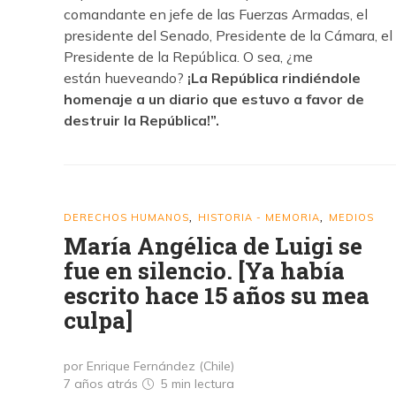
comandante en jefe de las Fuerzas Armadas, el
presidente del Senado, Presidente de la Cámara, el
Presidente de la República. O sea, ¿me
están hueveando?
¡La República rindiéndole
homenaje a un diario que estuvo a favor de
destruir la República!”.
DERECHOS HUMANOS
HISTORIA - MEMORIA
MEDIOS
,
,
María Angélica de Luigi se
fue en silencio. [Ya había
escrito hace 15 años su mea
culpa]
por Enrique Fernández (Chile)
7 años atrás
5 min
lectura