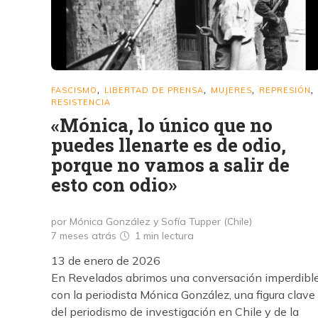
FASCISMO
LIBERTAD DE PRENSA
MUJERES
REPRESIÓN
,
,
,
,
RESISTENCIA
«Mónica, lo único que no
puedes llenarte es de odio,
porque no vamos a salir de
esto con odio»
por Mónica González y Sofía Tupper (Chile)
7 meses atrás
1 min
lectura
13 de enero de 2026
En Revelados abrimos una conversación imperdibl
con la periodista Mónica González, una figura clave
del periodismo de investigación en Chile y de la