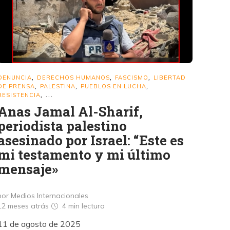
DENUNCIA
DERECHOS HUMANOS
FASCISMO
LIBERTAD
,
,
,
DE PRENSA
PALESTINA
PUEBLOS EN LUCHA
,
,
,
RESISTENCIA
, ...
Anas Jamal Al-Sharif,
periodista palestino
asesinado por Israel: “Este es
mi testamento y mi último
mensaje»
por Medios Internacionales
12 meses atrás
4 min
lectura
11 de agosto de 2025