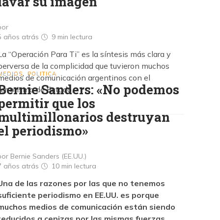
lavar su imagen
por
5 años atrás
9 min
lectura
La “Operación Para Ti” es la síntesis más clara y
perversa de la complicidad que tuvieron muchos
MEDIOS
POLITICA
,
medios de comunicación argentinos con el
Bernie Sanders: «No podemos
terrorismo de Estado.
permitir que los
multimillonarios destruyan
el periodismo»
por Bernie Sanders (EE.UU.)
7 años atrás
10 min
lectura
Una de las razones por las que no tenemos
suficiente periodismo en EE.UU. es porque
muchos medios de comunicación están siendo
reducidos a cenizas por las mismas fuerzas