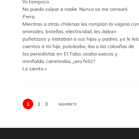
Yo tampoco.
No puedo culpar a nadie. Nunca se me censuró.
Perra.
Mientras a otras chilenas les rompían la vagina co
animales, botellas, electricidad, les daban
puñetazos y mataban a sus hijos y padres, yo le leí
cuentos a mi hijo, pololeaba, iba a las cabañas de
los periodistas en El Tabo, usaba suecos y
minifalda, carreteaba, ¿era feliz?
Lo siento.»
1
2
3
SIGUIENTE