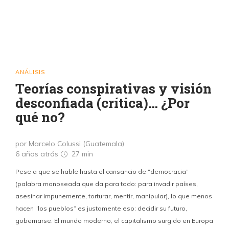
ANÁLISIS
Teorías conspirativas y visión
desconfiada (crítica)… ¿Por
qué no?
por Marcelo Colussi (Guatemala)
6 años atrás
27 min
Pese a que se hable hasta el cansancio de “democracia”
(palabra manoseada que da para todo: para invadir países,
asesinar impunemente, torturar, mentir, manipular), lo que menos
hacen “los pueblos” es justamente eso: decidir su futuro,
gobernarse. El mundo moderno, el capitalismo surgido en Europa