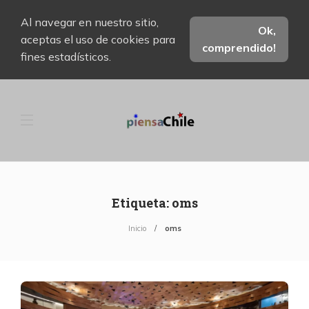
Al navegar en nuestro sitio,
Ok,
aceptas el uso de cookies para
comprendido!
fines estadísticos.
Etiqueta:
oms
Inicio
oms