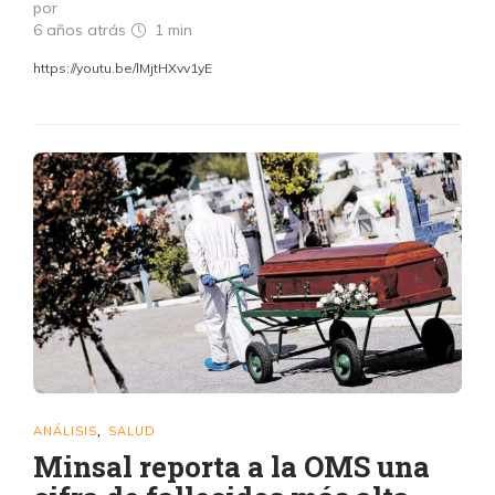
por
6 años atrás
1 min
https://youtu.be/lMjtHXvv1yE
ANÁLISIS
SALUD
,
Minsal reporta a la OMS una