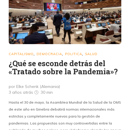
CAPITALISMO
DEMOCRACIA
POLITICA
SALUD
,
,
,
¿Qué se esconde detrás del
«Tratado sobre la Pandemia»?
por Elke Schenk (Alemania)
3 años atrás
30 min
Hasta el 30 de mayo, la Asamblea Mundial de la Salud de la OMS
de este año en Ginebra debatirá normas internacionales más
estrictas y completamente nuevas para la gestión de
pandemias. Las propuestas son muy controvertidas entre la