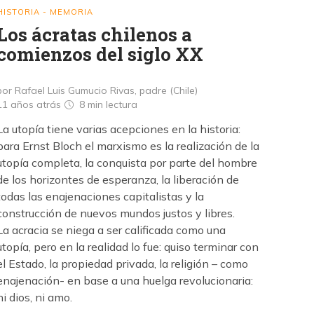
HISTORIA - MEMORIA
Los ácratas chilenos a
comienzos del siglo XX
por Rafael Luis Gumucio Rivas, padre (Chile)
11 años atrás
8 min
lectura
La utopía tiene varias acepciones en la historia:
para Ernst Bloch el marxismo es la realización de la
utopía completa, la conquista por parte del hombre
de los horizontes de esperanza, la liberación de
todas las enajenaciones capitalistas y la
construcción de nuevos mundos justos y libres.
La acracia se niega a ser calificada como una
utopía, pero en la realidad lo fue: quiso terminar con
el Estado, la propiedad privada, la religión – como
enajenación- en base a una huelga revolucionaria:
ni dios, ni amo.