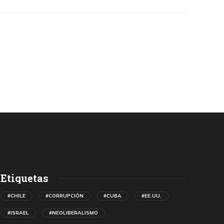
Etiquetas
#CHILE
#CORRUPCIÓN
#CUBA
#EE.UU.
#ISRAEL
#NEOLIBERALISMO