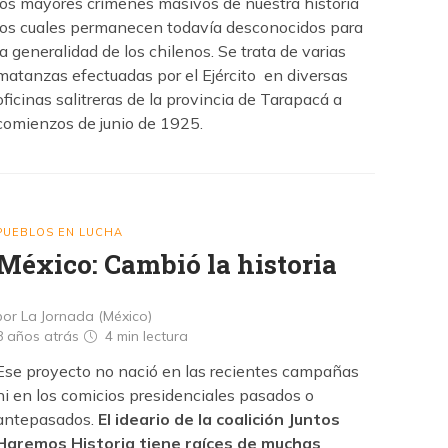
los mayores crímenes masivos de nuestra historia
los cuales permanecen todavía desconocidos para
la generalidad de los chilenos. Se trata de varias
matanzas efectuadas por el Ejército en diversas
oficinas salitreras de la provincia de Tarapacá a
comienzos de junio de 1925.
PUEBLOS EN LUCHA
México: Cambió la historia
por La Jornada (México)
8 años atrás
4 min
lectura
Ese proyecto no nació en las recientes campañas
ni en los comicios presidenciales pasados o
antepasados.
El ideario de la coalición Juntos
Haremos Historia tiene raíces de muchas