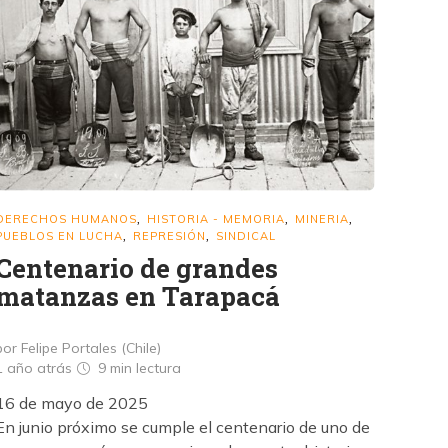
DERECHOS HUMANOS
HISTORIA - MEMORIA
MINERIA
,
,
,
PUEBLOS EN LUCHA
REPRESIÓN
SINDICAL
,
,
Centenario de grandes
matanzas en Tarapacá
por Felipe Portales (Chile)
1 año atrás
9 min
lectura
16 de mayo de 2025
En junio próximo se cumple el centenario de uno de