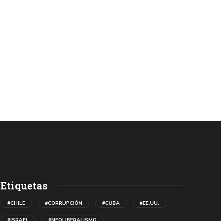
Etiquetas
#CHILE
#CORRUPCIÓN
#CUBA
#EE.UU.
#ISRAEL
#NEOLIBERALISMO