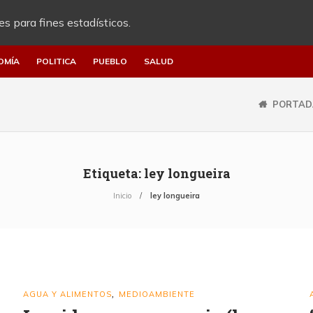
es para fines estadísticos.
OMÍA
POLITICA
PUEBLO
SALUD
PORTAD
Etiqueta:
ley longueira
Inicio
ley longueira
AGUA Y ALIMENTOS
MEDIOAMBIENTE
,