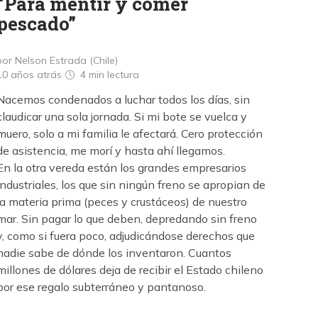
“Para mentir y comer
pescado”
por Nelson Estrada (Chile)
10 años atrás
4 min
lectura
Nacemos condenados a luchar todos los días, sin
claudicar una sola jornada. Si mi bote se vuelca y
muero, solo a mi familia le afectará. Cero protección
de asistencia, me morí y hasta ahí llegamos.
En la otra vereda están los grandes empresarios
industriales, los que sin ningún freno se apropian de
la materia prima (peces y crustáceos) de nuestro
mar. Sin pagar lo que deben, depredando sin freno
y, como si fuera poco, adjudicándose derechos que
nadie sabe de dónde los inventaron. Cuantos
millones de dólares deja de recibir el Estado chileno
por ese regalo subterráneo y pantanoso.