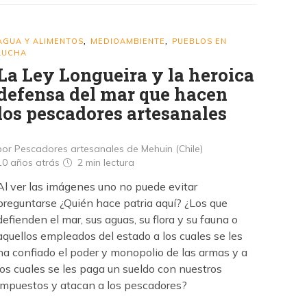
AGUA Y ALIMENTOS
MEDIOAMBIENTE
PUEBLOS EN
,
,
LUCHA
La Ley Longueira y la heroica
defensa del mar que hacen
los pescadores artesanales
por Pescadores artesanales de Mehuin (Chile)
10 años atrás
2 min
lectura
Al ver las imágenes uno no puede evitar
preguntarse ¿Quién hace patria aquí? ¿Los que
defienden el mar, sus aguas, su flora y su fauna o
aquellos empleados del estado a los cuales se les
ha confiado el poder y monopolio de las armas y a
los cuales se les paga un sueldo con nuestros
impuestos y atacan a los pescadores?