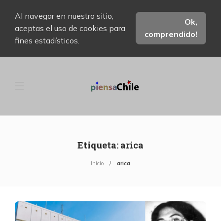
Al navegar en nuestro sitio,
Ok,
aceptas el uso de cookies para
comprendido!
fines estadísticos.
Etiqueta:
arica
Inicio
arica