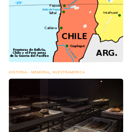
HISTORIA - MEMORIA
NUESTRAMÉRICA
,
Centenario de la vergonzosa
expulsión de la «U»
por Felipe Portales (Chile)
5 años atrás
10 min
«Usted y los que con usted sienten están sirviendo al verdadero
honor de Chile y tratando de redimir a ese noble y generoso