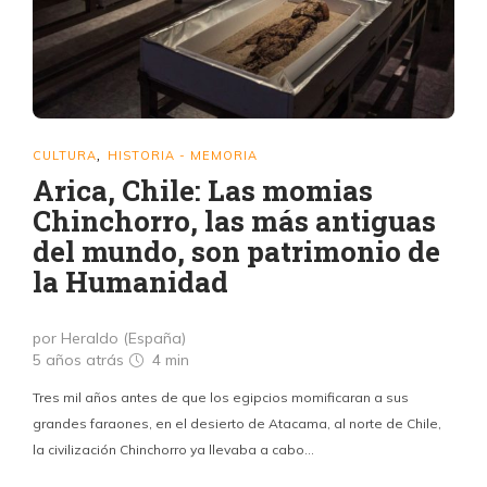
pueblo del denigrante sambenito que sobre él cayó cuando se le
llegó a llamar la Prusia de Suramérica. «
CULTURA
HISTORIA - MEMORIA
,
Arica, Chile: Las momias
Chinchorro, las más antiguas
del mundo, son patrimonio de
la Humanidad
por Heraldo (España)
5 años atrás
4 min
Tres mil años antes de que los egipcios momificaran a sus
grandes faraones, en el desierto de Atacama, al norte de Chile,
la civilización Chinchorro ya llevaba a cabo…