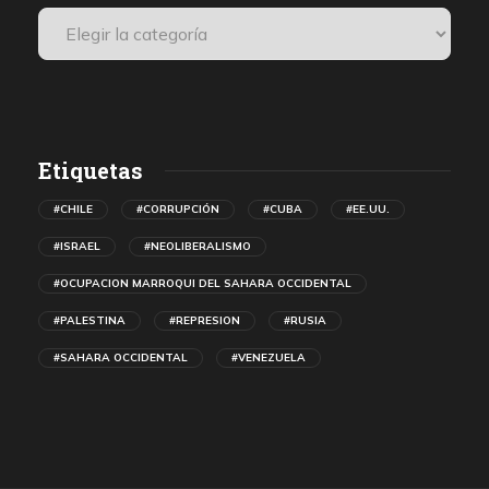
Etiquetas
#CHILE
#CORRUPCIÓN
#CUBA
#EE.UU.
#ISRAEL
#NEOLIBERALISMO
#OCUPACION MARROQUI DEL SAHARA OCCIDENTAL
#PALESTINA
#REPRESION
#RUSIA
#SAHARA OCCIDENTAL
#VENEZUELA