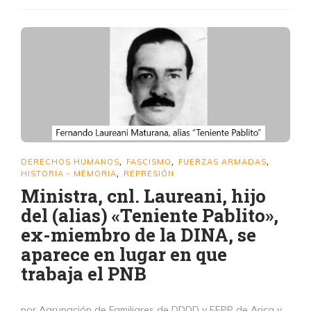
DERECHOS HUMANOS
FASCISMO
FUERZAS ARMADAS
,
,
,
HISTORIA - MEMORIA
REPRESIÓN
,
Ministra, cnl. Laureani, hijo
del (alias) «Teniente Pablito»,
ex-miembro de la DINA, se
aparece en lugar en que
trabaja el PNB
por Agrupación de Familiares de DDDD y EEPP de Arica y