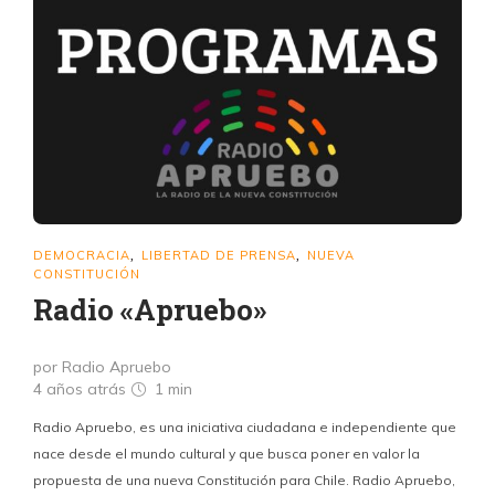
DEMOCRACIA
LIBERTAD DE PRENSA
NUEVA
,
,
CONSTITUCIÓN
Radio «Apruebo»
por Radio Apruebo
4 años atrás
1 min
Radio Apruebo, es una iniciativa ciudadana e independiente que
nace desde el mundo cultural y que busca poner en valor la
propuesta de una nueva Constitución para Chile. Radio Apruebo,