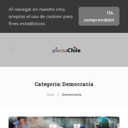
Al navegar en nuestro sitio,
Ok,
aceptas el uso de cookies para
comprendido!
fines estadísticos.
Categoría:
Democracia
Inicio
Democracia