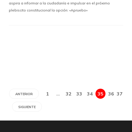
aspira a informar a la ciudadanía e impulsar en el próximo
plebiscito constitucional la opción: «Apruebo»
1
…
32
33
34
35
36
37
ANTERIOR
SIGUIENTE