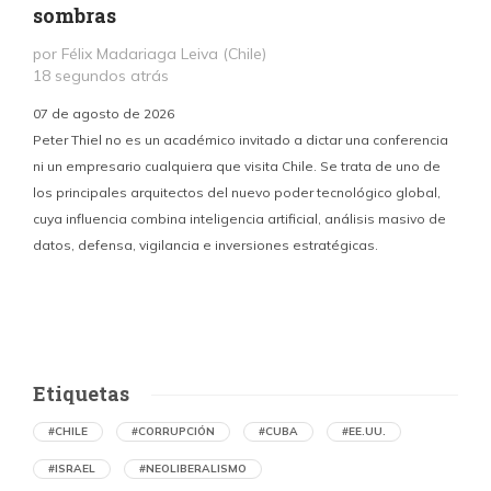
sombras
por Félix Madariaga Leiva (Chile)
18 segundos atrás
07 de agosto de 2026
Peter Thiel no es un académico invitado a dictar una conferencia
ni un empresario cualquiera que visita Chile. Se trata de uno de
los principales arquitectos del nuevo poder tecnológico global,
c
cuya influencia combina inteligencia artificial, análisis masivo de
datos, defensa, vigilancia e inversiones estratégicas.
p
Etiquetas
#CHILE
#CORRUPCIÓN
#CUBA
#EE.UU.
#ISRAEL
#NEOLIBERALISMO