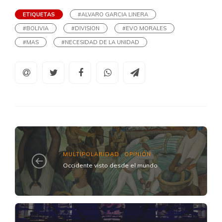
ETIQUETAS
#ALVARO GARCIA LINERA
#BOLIVIA
#DIVISION
#EVO MORALES
#MAS
#NECESIDAD DE LA UNIDAD
MULTIPOLARIDAD
OPINIÓN
,
Occidente visto desde el mundo