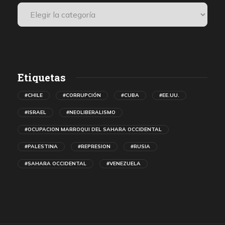
Etiquetas
#CHILE
#CORRUPCIÓN
#CUBA
#EE.UU.
#ISRAEL
#NEOLIBERALISMO
#OCUPACION MARROQUI DEL SAHARA OCCIDENTAL
#PALESTINA
#REPRESION
#RUSIA
#SAHARA OCCIDENTAL
#VENEZUELA