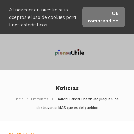
Al navegar en nuestro sitio,
Ok,
aceptas el uso de cookies para
comprendido!
fines estadísticos.
Noticias
Inicio
Entrevistas
Bolivia, García Linera: «no jueguen, no
destruyan al MAS que es del pueblo»
ENTREVISTAS