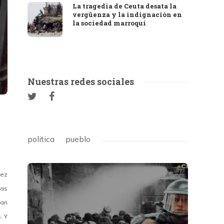
La tragedia de Ceuta desata la
vergüenza y la indignación en
la sociedad marroquí
Nuestras redes sociales
politica
pueblo
uez
las
han
. Y