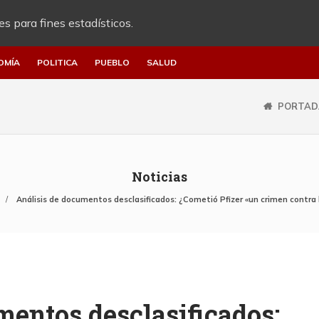
es para fines estadísticos.
OMÍA
POLITICA
PUEBLO
SALUD
PORTAD
Noticias
Análisis de documentos desclasificados: ¿Cometió Pfizer «un crimen contra
mentos desclasificados: