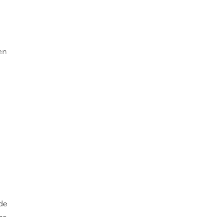
en
 de
os