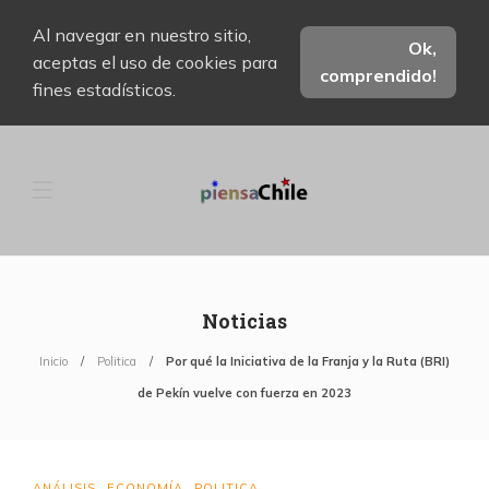
Al navegar en nuestro sitio,
Ok,
aceptas el uso de cookies para
comprendido!
fines estadísticos.
Noticias
Inicio
Politica
Por qué la Iniciativa de la Franja y la Ruta (BRI)
de Pekín vuelve con fuerza en 2023
ANÁLISIS
ECONOMÍA
POLITICA
,
,