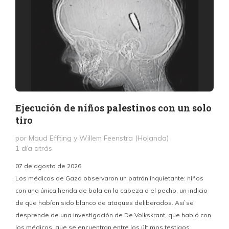
Ejecución de niños palestinos con un solo
tiro
por Maud Effting y Willem Feenstra (Holanda)
1 día atrás
07 de agosto de 2026
Los médicos de Gaza observaron un patrón inquietante: niños
con una única herida de bala en la cabeza o el pecho, un indicio
P
de que habían sido blanco de ataques deliberados. Así se
n
desprende de una investigación de De Volkskrant, que habló con
l
los médicos, que se encuentran entre los últimos testigos
c