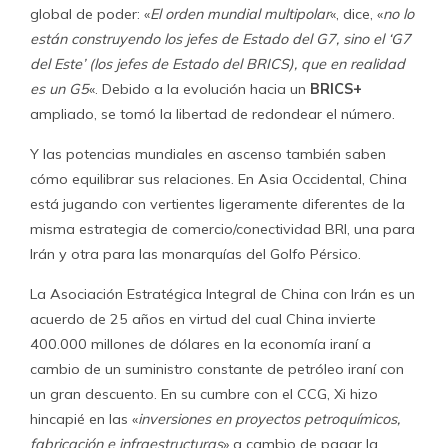
global de poder: «
El orden mundial multipolar
«, dice, «
no lo
están construyendo los jefes de Estado del G7, sino el ‘G7
del Este’ (los jefes de Estado del BRICS), que en realidad
es un G5
«. Debido a la evolución hacia un
BRICS+
ampliado, se tomó la libertad de redondear el número.
Y las potencias mundiales en ascenso también saben
cómo equilibrar sus relaciones. En Asia Occidental, China
está jugando con vertientes ligeramente diferentes de la
misma estrategia de comercio/conectividad BRI, una para
Irán y otra para las monarquías del Golfo Pérsico.
La Asociación Estratégica Integral de China con Irán es un
acuerdo de 25 años en virtud del cual China invierte
400.000 millones de dólares en la economía iraní a
cambio de un suministro constante de petróleo iraní con
un gran descuento. En su cumbre con el CCG, Xi hizo
hincapié en las «
inversiones en proyectos petroquímicos,
fabricación e infraestructuras
» a cambio de pagar la