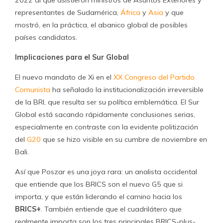
2022 al que asistieron ministros de Asuntos Exteriores y
representantes de Sudamérica,
África
y
Asia
y que
mostró, en la práctica, el abanico global de posibles
países candidatos.
Implicaciones para el Sur Global
El nuevo mandato de Xi en el
XX Congreso del Partido
Comunista
ha señalado la institucionalización irreversible
de la BRI, que resulta ser su política emblemática. El Sur
Global está sacando rápidamente conclusiones serias,
especialmente en contraste con la evidente politización
del
G20
que se hizo visible en su cumbre de noviembre en
Bali.
Así que Poszar es una joya rara: un analista occidental
que entiende que los BRICS son el nuevo G5 que si
importa, y que están liderando el camino hacia los
BRICS+
. También entiende que el cuadrilátero que
realmente importa son los tres principales BRICS-plus-