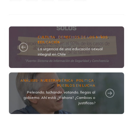
CULTURA
DERECHOS DE LOS NIÑOS
,
,
EDUCACIÓN
La urgencia de una educación sexual
integral en Chile
ANÁLISIS
NUESTRAMÉRICA
POLITICA
,
,
,
PUEBLOS EN LUCHA
Peleando, luchando, votando, llegas al
gobierno. Ahí está. ¿Y ahora?. ¿Cambias o
justificas?