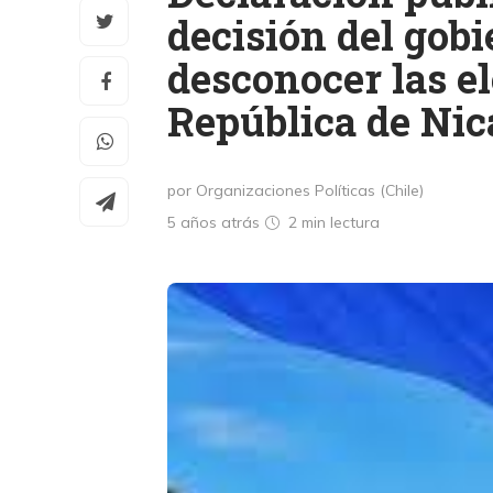
decisión del gobi
desconocer las e
República de Ni
por Organizaciones Políticas (Chile)
5 años atrás
2 min
lectura