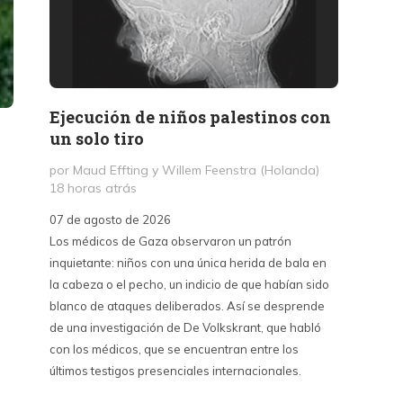
Ejecución de niños palestinos con
Peter
un solo tiro
reuni
mant
por Maud Effting y Willem Feenstra (Holanda)
18 horas atrás
por Fél
1 día a
07 de agosto de 2026
Los médicos de Gaza observaron un patrón
07 de a
inquietante: niños con una única herida de bala en
Peter T
la cabeza o el pecho, un indicio de que habían sido
confere
blanco de ataques deliberados. Así se desprende
Chile. S
de una investigación de De Volkskrant, que habló
del nue
con los médicos, que se encuentran entre los
combina 
últimos testigos presenciales internacionales.
datos, 
estraté