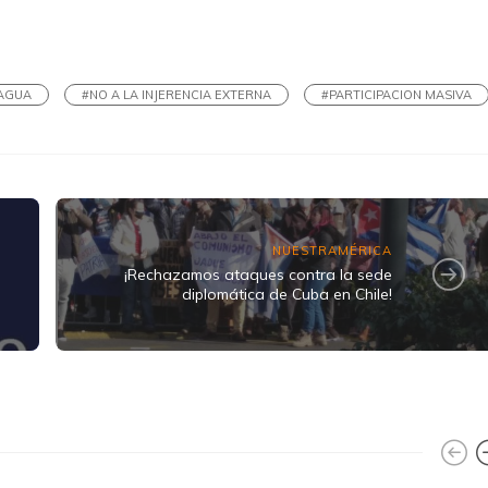
k
ram
AGUA
#NO A LA INJERENCIA EXTERNA
#PARTICIPACION MASIVA
NUESTRAMÉRICA
¡Rechazamos ataques contra la sede
diplomática de Cuba en Chile!