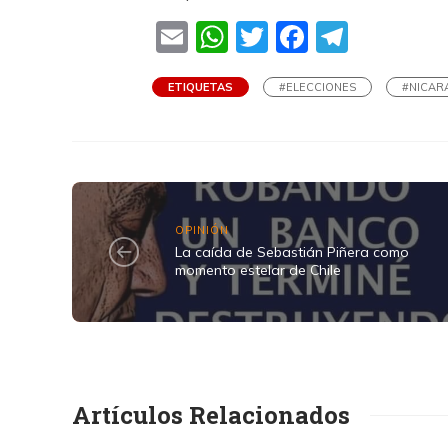
Email
WhatsApp
Twitter
Faceboo
Teleg
ETIQUETAS
#ELECCIONES
#NICAR
OPINIÓN
La caída de Sebastián Piñera como
momento estelar de Chile
Artículos Relacionados