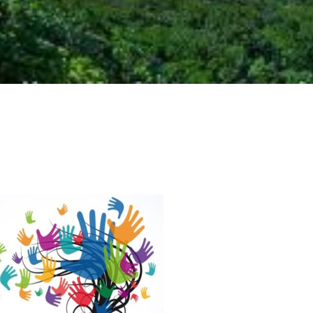
k
ram