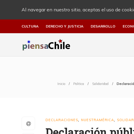
Al navegar en nuestro sitio, aceptas el uso de cooki
CULTURA
DERECHO Y JUSTICIA
DESARROLLO
ECON
Inicio
Politica
Solidaridad
Declaració
DECLARACIONES
NUESTRAMÉRICA
SOLIDA
,
,
Declaración públ