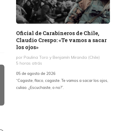
Oficial de Carabineros de Chile,
Memor
Claudio Crespo: «Te vamos a sacar
Salit
los ojos»
por Jul
1 día a
por Paulina Toro y Benjamín Miranda (Chile)
5 horas atrás
05 de a
05 de agosto de 2026
«A dife
“Cagaste, flaco, cagaste. Te vamos a sacar los ojos,
Santa La
culiao. ¿Escuchaste, o no?”.
paralizó
70, fue
un afán
intento
sepulta
edifica