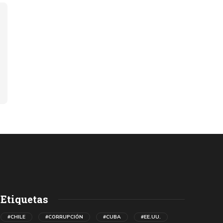
Etiquetas
#CHILE
#CORRUPCIÓN
#CUBA
#EE.UU.