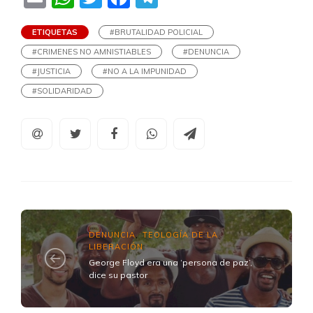
ETIQUETAS
#BRUTALIDAD POLICIAL
#CRIMENES NO AMNISTIABLES
#DENUNCIA
#JUSTICIA
#NO A LA IMPUNIDAD
#SOLIDARIDAD
DENUNCIA
TEOLOGÍA DE LA
,
LIBERACIÓN
George Floyd era una ‘persona de paz’,
dice su pastor