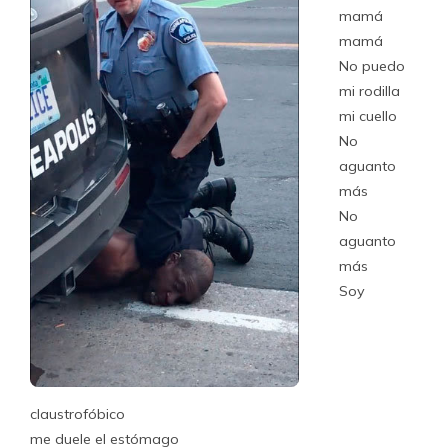
mamá
mamá
No puedo
mi rodilla
mi cuello
No
aguanto
más
No
aguanto
más
Soy
claustrofóbico
me duele el estómago