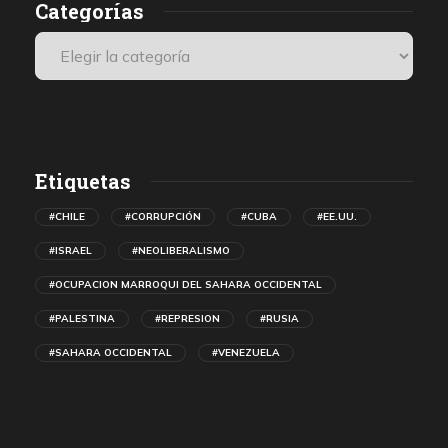
Categorías
n
Etiquetas
#CHILE
#CORRUPCIÓN
#CUBA
#EE.UU.
#ISRAEL
#NEOLIBERALISMO
#OCUPACION MARROQUI DEL SAHARA OCCIDENTAL
#PALESTINA
#REPRESION
#RUSIA
#SAHARA OCCIDENTAL
#VENEZUELA