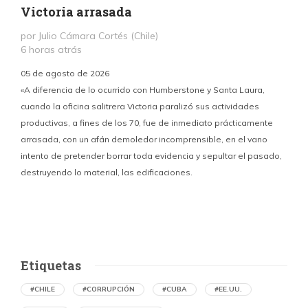
Victoria arrasada
por Julio Cámara Cortés (Chile)
6 horas atrás
05 de agosto de 2026
«A diferencia de lo ocurrido con Humberstone y Santa Laura,
cuando la oficina salitrera Victoria paralizó sus actividades
productivas, a fines de los 70, fue de inmediato prácticamente
p
arrasada, con un afán demoledor incomprensible, en el vano
m
intento de pretender borrar toda evidencia y sepultar el pasado,
destruyendo lo material, las edificaciones.
u
d
Etiquetas
#CHILE
#CORRUPCIÓN
#CUBA
#EE.UU.