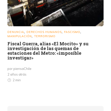
DENUNCIA
DERECHOS HUMANOS
FASCISMO
,
,
,
MANIPULACIÓN
TERRORISMO
,
Fiscal Guerra, alias «El Mocito» y su
investigación de las quemas de
estaciones del Metro: «imposible
investigar»
por piensaChile
2 años atrás
2 min