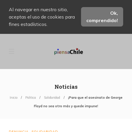
Al navegar en nuestro sitio,
Ok,
aceptas el uso de cookies para
comprendido!
fines estadísticos.
Noticias
Inicio
Politica
Solidaridad
¡Para que el asesinato de George
Floyd no sea otro más y quede impune!
DENUNCIA
SOLIDARIDAD
,