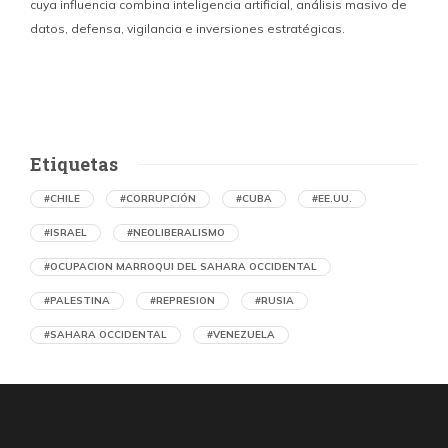
cuya influencia combina inteligencia artificial, análisis masivo de
datos, defensa, vigilancia e inversiones estratégicas.
p
Etiquetas
#CHILE
#CORRUPCIÓN
#CUBA
#EE.UU.
#ISRAEL
#NEOLIBERALISMO
#OCUPACION MARROQUI DEL SAHARA OCCIDENTAL
#PALESTINA
#REPRESION
#RUSIA
#SAHARA OCCIDENTAL
#VENEZUELA
Denuncian en Chile una operación de
propaganda marroquí contra el Frente
Polisario y la causa saharaui
por Asociación Chilena de Amistad con la República Árabe