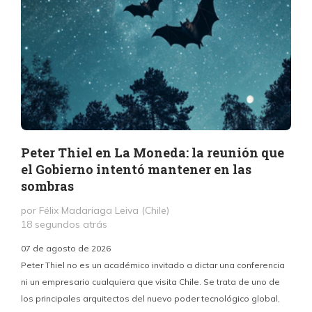
Peter Thiel en La Moneda: la reunión que
el Gobierno intentó mantener en las
sombras
por Félix Madariaga Leiva (Chile)
18 segundos atrás
07 de agosto de 2026
Peter Thiel no es un académico invitado a dictar una conferencia
ni un empresario cualquiera que visita Chile. Se trata de uno de
los principales arquitectos del nuevo poder tecnológico global,
c