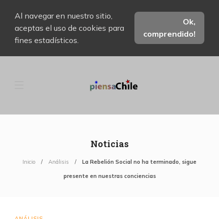
Al navegar en nuestro sitio,
Ok,
aceptas el uso de cookies para
comprendido!
fines estadísticos.
Noticias
Inicio
Análisis
La Rebelión Social no ha terminado, sigue
presente en nuestras conciencias
ANÁLISIS