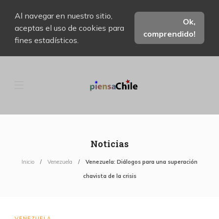
Al navegar en nuestro sitio,
Ok,
aceptas el uso de cookies para
comprendido!
fines estadísticos.
Noticias
Inicio
Venezuela
Venezuela: Diálogos para una superación
chavista de la crisis
VENEZUELA