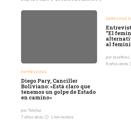
DERECHOS D
Entrevist
“El femin
alternati
al femini
por Josefina L
8 años atrás
ENTREVISTAS
Diego Pary, Canciller
Boliviano: «Está claro que
tenemos un golpe de Estado
en camino»
por TeleSur
7 años atrás
1 min
lectura