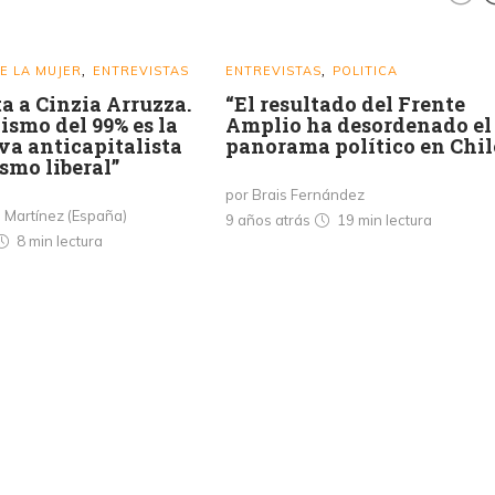
E LA MUJER
ENTREVISTAS
ENTREVISTAS
POLITICA
,
,
a a Cinzia Arruzza.
“El resultado del Frente
ismo del 99% es la
Amplio ha desordenado el
va anticapitalista
panorama político en Chil
smo liberal”
por Brais Fernández
. Martínez (España)
9 años atrás
19 min
lectura
8 min
lectura