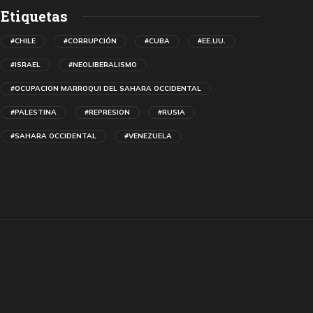
Etiquetas
#CHILE
#CORRUPCIÓN
#CUBA
#EE.UU.
#ISRAEL
#NEOLIBERALISMO
#OCUPACION MARROQUI DEL SAHARA OCCIDENTAL
#PALESTINA
#REPRESION
#RUSIA
#SAHARA OCCIDENTAL
#VENEZUELA