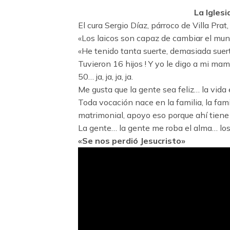
La Iglesi
El cura Sergio Díaz, párroco de Villa Prat,
«Los laicos son capaz de cambiar el mun
«He tenido tanta suerte, demasiada suert
Tuvieron 16 hijos ! Y yo le digo a mi m
50… ja, ja, ja, ja.
Me gusta que la gente sea feliz… la vida 
Toda vocación nace en la familia, la fami
matrimonial, apoyo eso porque ahí tiene 
La gente… la gente me roba el alma… lo
«Se nos perdió Jesucristo»