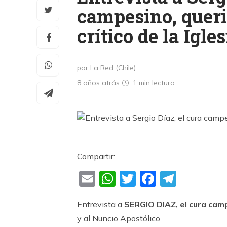
campesino, quer
crítico de la Igles
por La Red (Chile)
8 años atrás
1 min
lectura
Compartir:
Email
WhatsApp
Twitter
Faceboo
Teleg
Entrevista a
SERGIO DIAZ, el cura campe
y al Nuncio Apostólico