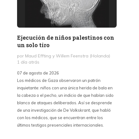
Ejecución de niños palestinos con
Peter
un solo tiro
reuni
mant
por Maud Effting y Willem Feenstra (Holanda)
1 día atrás
por Fél
2 días 
07 de agosto de 2026
Los médicos de Gaza observaron un patrón
07 de a
inquietante: niños con una única herida de bala en
Peter T
la cabeza o el pecho, un indicio de que habían sido
confere
blanco de ataques deliberados. Así se desprende
Chile. S
de una investigación de De Volkskrant, que habló
del nue
con los médicos, que se encuentran entre los
combina 
últimos testigos presenciales internacionales.
datos, 
estraté