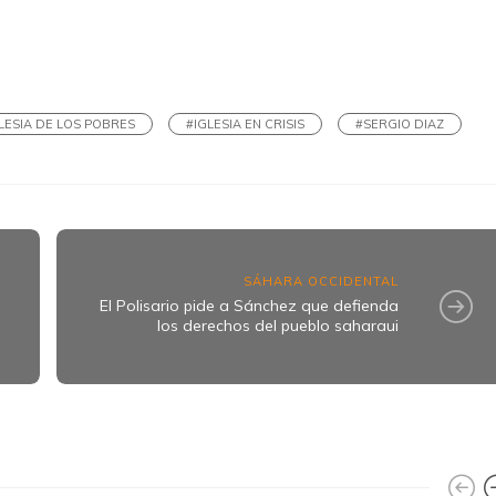
k
ram
LESIA DE LOS POBRES
#IGLESIA EN CRISIS
#SERGIO DIAZ
SÁHARA OCCIDENTAL
El Polisario pide a Sánchez que defienda
los derechos del pueblo saharaui