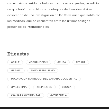
con una única herida de bala en la cabeza o el pecho, un indicio
P
de que habían sido blanco de ataques deliberados. Así se
n
desprende de una investigación de De Volkskrant, que habló con
l
los médicos, que se encuentran entre los últimos testigos
c
presenciales internacionales.
d
Etiquetas
#CHILE
#CORRUPCIÓN
#CUBA
#EE.UU.
#ISRAEL
#NEOLIBERALISMO
#OCUPACION MARROQUI DEL SAHARA OCCIDENTAL
#PALESTINA
#REPRESION
#RUSIA
#SAHARA OCCIDENTAL
#VENEZUELA
Ejecución de niños palestinos con un solo
tiro