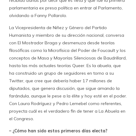
recibido burlas por decir que es fleta y que fue la primera
parlamentaria ex presa política en entrar al Parlamento,
olvidando a Fanny Pollarolo.
La Vicepresidenta de Niñez y Género del Partido
Humanista y miembro de su dirección nacional, conversa
con El Mostrador Braga y desmenuza desde teorías
filosóficas como la Microfísica del Poder de Foucault y los
conceptos de Masa y Mayorías Silenciosas de Baudrillard,
hasta las más actuales teorías Queer. Es la abuela, que
ha construido un grupo de seguidores en torno a su
Twitter, que cree que debería haber 17 millones de
diputados, que genera discusión, que sigue amando la
farándula, aunque le pese a la élite y hoy esté en el poder.
Con Laura Rodríguez y Pedro Lemebel como referentes,
proyecta cuál es el verdadero fin de tener a La Abuela en
el Congreso.
– ¿Cómo han sido estos primeros días electa?