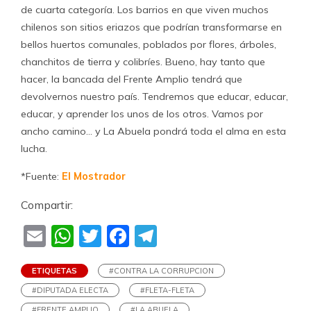
de cuarta categoría. Los barrios en que viven muchos
chilenos son sitios eriazos que podrían transformarse en
bellos huertos comunales, poblados por flores, árboles,
chanchitos de tierra y colibríes. Bueno, hay tanto que
hacer, la bancada del Frente Amplio tendrá que
devolvernos nuestro país. Tendremos que educar, educar,
educar, y aprender los unos de los otros. Vamos por
ancho camino… y La Abuela pondrá toda el alma en esta
lucha.
*Fuente:
El Mostrador
Compartir:
Email
WhatsApp
Twitter
Facebook
Telegram
ETIQUETAS
#CONTRA LA CORRUPCION
#DIPUTADA ELECTA
#FLETA-FLETA
#FRENTE AMPLIO
#LA ABUELA