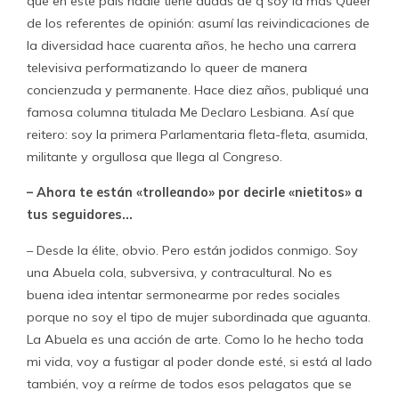
que en este país nadie tiene dudas de q soy la más Queer
de los referentes de opinión: asumí las reivindicaciones de
la diversidad hace cuarenta años, he hecho una carrera
televisiva performatizando lo queer de manera
concienzuda y permanente. Hace diez años, publiqué una
famosa columna titulada Me Declaro Lesbiana. Así que
reitero: soy la primera Parlamentaria fleta-fleta, asumida,
militante y orgullosa que llega al Congreso.
– Ahora te están «trolleando» por decirle «nietitos» a
tus seguidores…
– Desde la élite, obvio. Pero están jodidos conmigo. Soy
una Abuela cola, subversiva, y contracultural. No es
buena idea intentar sermonearme por redes sociales
porque no soy el tipo de mujer subordinada que aguanta.
La Abuela es una acción de arte. Como lo he hecho toda
mi vida, voy a fustigar al poder donde esté, si está al lado
también, voy a reírme de todos esos pelagatos que se