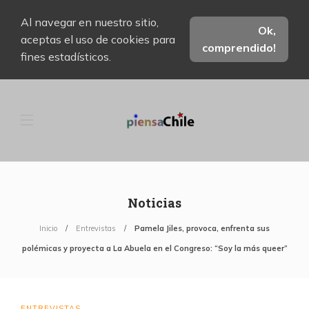
Al navegar en nuestro sitio,
Ok,
aceptas el uso de cookies para
comprendido!
fines estadísticos.
Noticias
Inicio
Entrevistas
Pamela Jiles, provoca, enfrenta sus
polémicas y proyecta a La Abuela en el Congreso: “Soy la más queer”
ENTREVISTAS