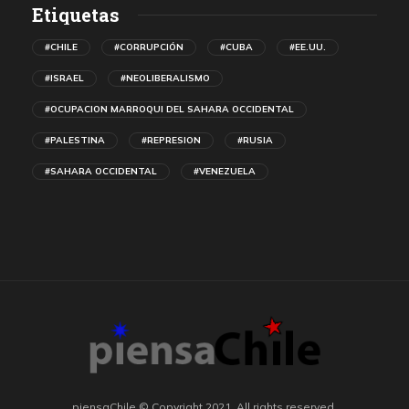
Etiquetas
#CHILE
#CORRUPCIÓN
#CUBA
#EE.UU.
#ISRAEL
#NEOLIBERALISMO
#OCUPACION MARROQUI DEL SAHARA OCCIDENTAL
#PALESTINA
#REPRESION
#RUSIA
#SAHARA OCCIDENTAL
#VENEZUELA
piensaChile © Copyright 2021. All rights reserved.