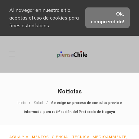
Al navegar en nuestro sitio,
Ok,
aceptas el uso de cookies para
comprendido!
fines estadísticos.
Noticias
Inicio
Salud
Se exige un proceso de consulta previa e
informada, para ratificación del Protocolo de Nagoya
AGUA Y ALIMENTOS
CIENCIA - TÉCNICA
MEDIOAMBIENTE
,
,
,