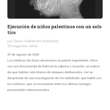
Ejecución de niños palestinos con un solo
tiro
por Diario Volkskrant (Holanda)
39 segundos atrás
07 de agosto de 2026
Los médicos de Gaza observaron un patrón inquietante: niños
con una única herida de bala en la cabeza o el pecho, un indicio
P
de que habían sido blanco de ataques deliberados. Así se
n
desprende de una investigación de De Volkskrant, que habló con
l
los médicos, que se encuentran entre los últimos testigos
c
presenciales internacionales.
d