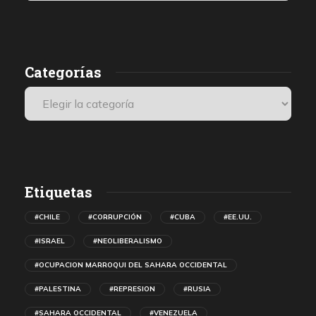
los médicos, que se encuentran entre los últimos testigos
presenciales internacionales.
Categorías
Etiquetas
#CHILE
#CORRUPCIÓN
#CUBA
#EE.UU.
#ISRAEL
#NEOLIBERALISMO
#OCUPACION MARROQUI DEL SAHARA OCCIDENTAL
#PALESTINA
#REPRESION
#RUSIA
#SAHARA OCCIDENTAL
#VENEZUELA