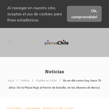
Al navegar en nuestro sitio,
Ok,
aceptas el uso de cookies para
comprendido!
fines estadísticos.
Noticias
Inicio
Politica
Pueblos en lucha
En un día como hoy, hace 75
años: De la Plaza Roja al frente de batalla, en las afueras de Moscú.
HISTORIA - MEMORIA
PUEBLOS EN LUCHA
,