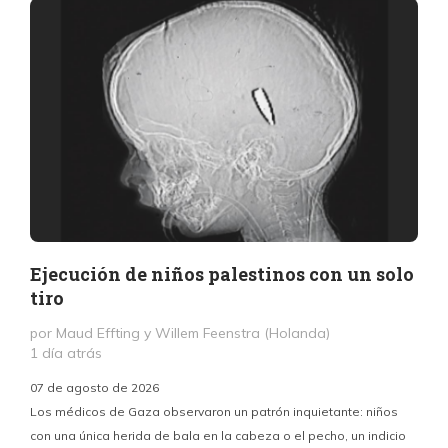
Ejecución de niños palestinos con un solo
tiro
por Maud Effting y Willem Feenstra (Holanda)
1 día atrás
07 de agosto de 2026
Los médicos de Gaza observaron un patrón inquietante: niños
con una única herida de bala en la cabeza o el pecho, un indicio
P