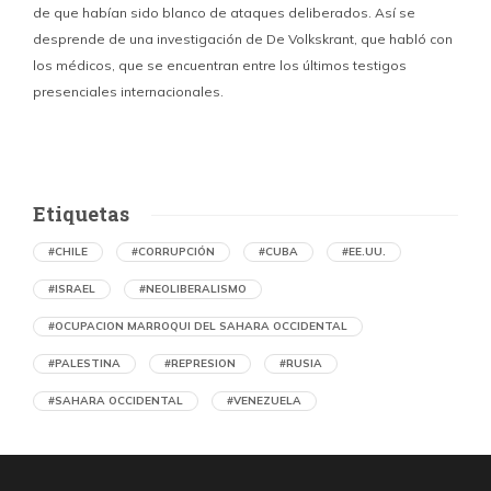
de que habían sido blanco de ataques deliberados. Así se
n
desprende de una investigación de De Volkskrant, que habló con
l
los médicos, que se encuentran entre los últimos testigos
c
presenciales internacionales.
d
Etiquetas
#CHILE
#CORRUPCIÓN
#CUBA
#EE.UU.
#ISRAEL
#NEOLIBERALISMO
#OCUPACION MARROQUI DEL SAHARA OCCIDENTAL
#PALESTINA
#REPRESION
#RUSIA
#SAHARA OCCIDENTAL
#VENEZUELA
Ejecución de niños palestinos con un solo
tiro
por Maud Effting y Willem Feenstra (Holanda)