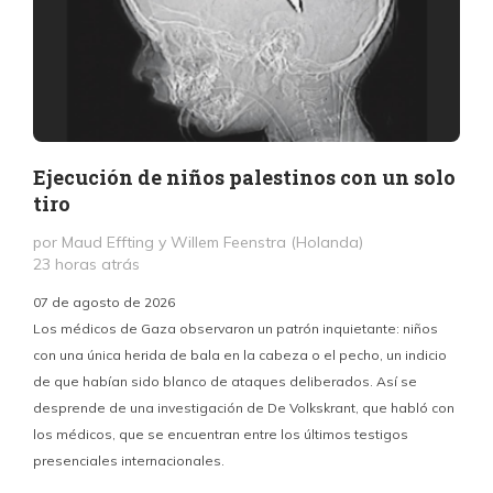
Ejecución de niños palestinos con un solo
tiro
por Maud Effting y Willem Feenstra (Holanda)
23 horas atrás
07 de agosto de 2026
Los médicos de Gaza observaron un patrón inquietante: niños
con una única herida de bala en la cabeza o el pecho, un indicio
P
de que habían sido blanco de ataques deliberados. Así se
n
desprende de una investigación de De Volkskrant, que habló con
l
los médicos, que se encuentran entre los últimos testigos
c
presenciales internacionales.
d