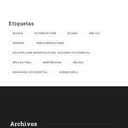
Etiquetas
#CHILE
#CORRUPCIÓN
#CUBA
#EE.UU.
#ISRAEL
#NEOLIBERALISMO
#OCUPACION MARROQUI DEL SAHARA OCCIDENTAL
#PALESTINA
#REPRESION
#RUSIA
#SAHARA OCCIDENTAL
#VENEZUELA
Ejecución de niños palestinos con un solo
tiro
por Maud Effting y Willem Feenstra (Holanda)
23 horas atrás
07 de agosto de 2026
Los médicos de Gaza observaron un patrón inquietante: niños
Archivos
con una única herida de bala en la cabeza o el pecho, un indicio