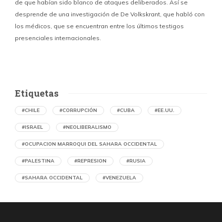
de que habían sido blanco de ataques deliberados. Así se
n
desprende de una investigación de De Volkskrant, que habló con
l
los médicos, que se encuentran entre los últimos testigos
c
presenciales internacionales.
d
Etiquetas
#CHILE
#CORRUPCIÓN
#CUBA
#EE.UU.
#ISRAEL
#NEOLIBERALISMO
#OCUPACION MARROQUI DEL SAHARA OCCIDENTAL
#PALESTINA
#REPRESION
#RUSIA
#SAHARA OCCIDENTAL
#VENEZUELA
Ejecución de niños palestinos con un solo
tiro
por Maud Effting y Willem Feenstra (Holanda)