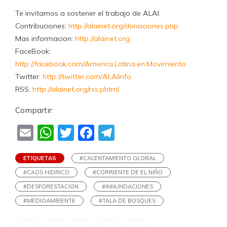
Te invitamos a sostener el trabajo de ALAI.
Contribuciones:
http://alainet.org/donaciones.php
Mas informacion:
http://alainet.org
FaceBook:
http://facebook.com/America.Latina.en.Movimiento
Twitter:
http://twitter.com/ALAIinfo
RSS:
http://alainet.org/rss.phtml
Compartir:
Email
WhatsApp
Twitter
Facebook
Telegram
ETIQUETAS
#CALENTAMIENTO GLOBAL
#CAOS HIDRICO
#CORRIENTE DE EL NIÑO
#DESFORESTACION
#INNUNDACIONES
#MEDIOAMBIENTE
#TALA DE BOSQUES