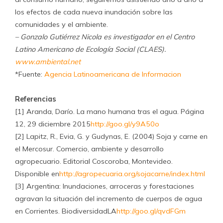
los efectos de cada nueva inundación sobre las
comunidades y el ambiente.
– Gonzalo Gutiérrez Nicola es investigador en el Centro
Latino Americano de Ecología Social (CLAES).
www.ambiental.net
*Fuente:
Agencia Latinoamericana de Informacion
Referencias
[1] Aranda, Darío. La mano humana tras el agua. Página
12, 29 diciembre 2015
http://goo.gl/y9A50o
[2] Lapitz, R., Evia, G. y Gudynas, E. (2004) Soja y carne en
el Mercosur. Comercio, ambiente y desarrollo
agropecuario. Editorial Coscoroba, Montevideo.
Disponible en
http://agropecuaria.org/sojacarne/index.html
[3] Argentina: Inundaciones, arroceras y forestaciones
agravan la situación del incremento de cuerpos de agua
en Corrientes. BiodiversidadLA
http://goo.gl/qvdFGm