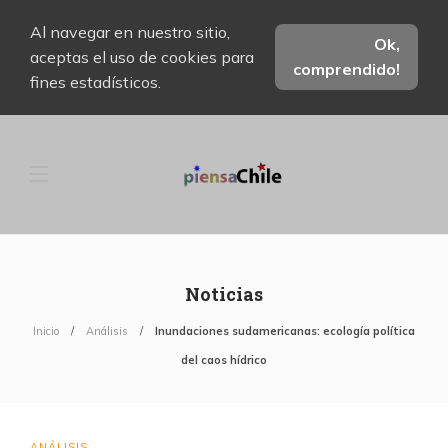
Al navegar en nuestro sitio,
Ok,
aceptas el uso de cookies para
comprendido!
fines estadísticos.
Noticias
Inicio
Análisis
Inundaciones sudamericanas: ecología política
del caos hídrico
ANÁLISIS