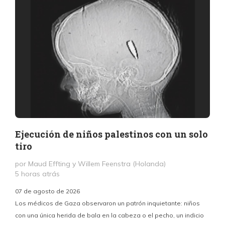
Ejecución de niños palestinos con un solo
tiro
por Maud Effting y Willem Feenstra (Holanda)
5 horas atrás
07 de agosto de 2026
Los médicos de Gaza observaron un patrón inquietante: niños
con una única herida de bala en la cabeza o el pecho, un indicio
P