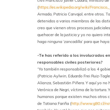
civil Francisco Javier Cuadra, ministro 
(
https://es.wikipedia.org/wiki/Francisco
Armada, Patricio Carvajal, entre otros. T
detenidos a varios miembros de las distin
creo que vienen otros procesos judiciales
quehacer de la justicia y yo no quiero in
haga ninguna ‘zancadilla’ para que haya j
-Te has referido a los involucrados en
responsables civiles posteriores?
“Yo también responsabilizó a los 4 gobie
(Patricio Aylwin, Eduardo Frei Ruiz-Tagle
Alianza, Sebastián Piñera. Y aquí yo no
Verónica de Negri, víctima de la tortura.
humanos porque existen muchos otros cas
de Tatiana Fariña (
http://www.g80.cl/n