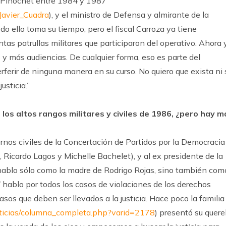
de Pinochet entre 1984 y 1987
_Javier_Cuadra
), y el ministro de Defensa y almirante de la
odo ello toma su tiempo, pero el fiscal Carroza ya tiene
tas patrullas militares que participaron del operativo. Ahora 
 y más audiencias. De cualquier forma, eso es parte del
terferir de ninguna manera en su curso. No quiero que exista ni 
usticia.”
 los altos rangos militares y civiles de 1986, ¿pero hay m
rnos civiles de la Concertación de Partidos por la Democracia
, Ricardo Lagos y Michelle Bachelet), y al ex presidente de la
 hablo sólo como la madre de Rodrigo Rojas, sino también com
 Y hablo por todos los casos de violaciones de los derechos
os que deben ser llevados a la justicia. Hace poco la familia
oticias/columna_completa.php?varid=2178
) presentó su quere