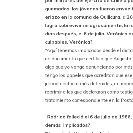
por militares del Ejército de Chile a 
quemados, los jóvenes fueron envuelt
eriazo en la comuna de Quilicura, a 2
logró sobrevivir milagrosamente. En c
días después, el 6 de julio. Verónica 
culpables, Verónica?
“Aquí tenemos implicados desde el dict
un documento que certifica que Augusto 
algo que yo vengo denunciando por más de
tengo los papeles que acreditan que ese 
jornada hubiera más detenidos, en impedi
reprimir a los que declararon como testi
tratamiento correspondiente en la Posta
-Rodrigo falleció el 6 de julio de 198
demás implicados?