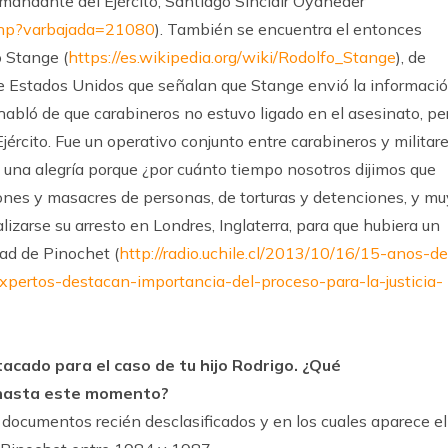
mandante del Ejército, Santiago Sinclair Oyaneder
a.php?varbajada=21080
). También se encuentra el entonces
o Stange (
https://es.wikipedia.org/wiki/Rodolfo_Stange
), de
e Estados Unidos que señalan que Stange envió la informaci
habló de que carabineros no estuvo ligado en el asesinato, pe
ército. Fue un operativo conjunto entre carabineros y militare
 una alegría porque ¿por cuánto tiempo nosotros dijimos que
nes y masacres de personas, de torturas y detenciones, y mu
izarse su arresto en Londres, Inglaterra, para que hubiera un
dad de Pinochet (
http://radio.uchile.cl/2013/10/16/15-anos-de
pertos-destacan-importancia-del-proceso-para-la-justicia-
stacado para el caso de tu hijo Rodrigo. ¿Qué
 hasta este momento?
documentos recién desclasificados y en los cuales aparece el