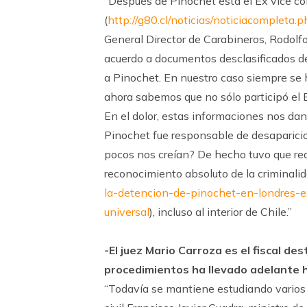
“Después de Pinochet está el Ex vice co
(
http://g80.cl/noticias/noticiacomplet
General Director de Carabineros, Rodolf
acuerdo a documentos desclasificados d
a Pinochet. En nuestro caso siempre se 
ahora sabemos que no sólo participó el Ej
En el dolor, estas informaciones nos dan
Pinochet fue responsable de desaparicio
pocos nos creían? De hecho tuvo que real
reconocimiento absoluto de la criminali
la-detencion-de-pinochet-en-londres-ex
universal
), incluso al interior de Chile.”
-El juez Mario Carroza es el fiscal de
procedimientos ha llevado adelante
“Todavía se mantiene estudiando varios 