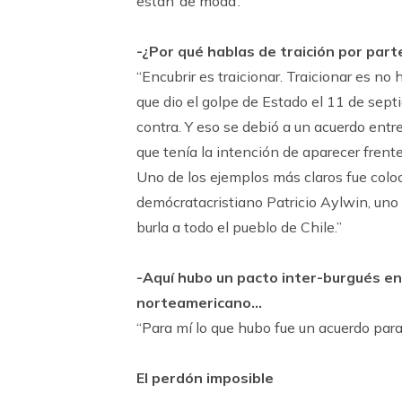
están ‘de moda’.”
-¿Por qué hablas de traición por part
“Encubrir es traicionar. Traicionar es no
que dio el golpe de Estado el 11 de sept
contra. Y eso se debió a un acuerdo ent
que tenía la intención de aparecer fren
Uno de los ejemplos más claros fue coloc
demócratacristiano Patricio Aylwin, uno 
burla a todo el pueblo de Chile.”
-Aquí hubo un pacto inter-burgués ent
norteamericano…
“Para mí lo que hubo fue un acuerdo par
El perdón imposible