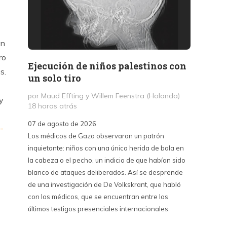
ón
ro
Ejecución de niños palestinos con
Peter
s.
un solo tiro
reuni
mant
por Maud Effting y Willem Feenstra (Holanda)
y
18 horas atrás
por Fél
1 día a
07 de agosto de 2026
-
Los médicos de Gaza observaron un patrón
07 de a
inquietante: niños con una única herida de bala en
Peter T
la cabeza o el pecho, un indicio de que habían sido
confere
blanco de ataques deliberados. Así se desprende
Chile. S
de una investigación de De Volkskrant, que habló
del nue
con los médicos, que se encuentran entre los
combina 
últimos testigos presenciales internacionales.
datos, 
estraté