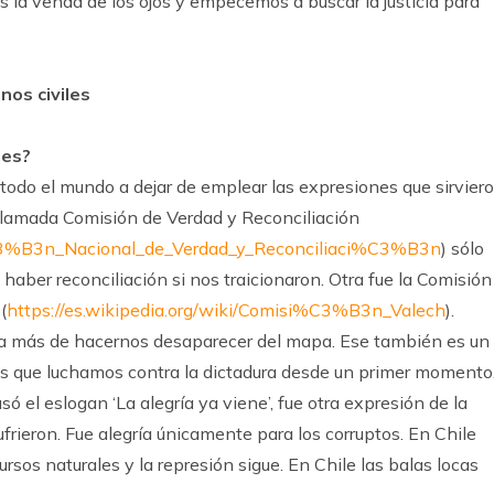
 la venda de los ojos y empecemos a buscar la justicia para
nos civiles
les?
a todo el mundo a dejar de emplear las expresiones que sirvier
a llamada Comisión de Verdad y Reconciliación
i%C3%B3n_Nacional_de_Verdad_y_Reconciliaci%C3%B3n
) sólo
haber reconciliación si nos traicionaron. Otra fue la Comisión
(
https://es.wikipedia.org/wiki/Comisi%C3%B3n_Valech
).
rma más de hacernos desaparecer del mapa. Ese también es un
os que luchamos contra la dictadura desde un primer momento
 el eslogan ‘La alegría ya viene’, fue otra expresión de la
ufrieron. Fue alegría únicamente para los corruptos. En Chile
ursos naturales y la represión sigue. En Chile las balas locas