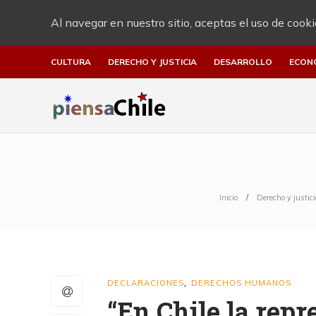
Al navegar en nuestro sitio, aceptas el uso de cooki
CULTURA
DERECHO Y JUSTICIA
DESARROLLO
ECON
Inicio
Derecho y justici
DECLARACIONES
DERECHOS HUMANOS
,
“En Chile la repr