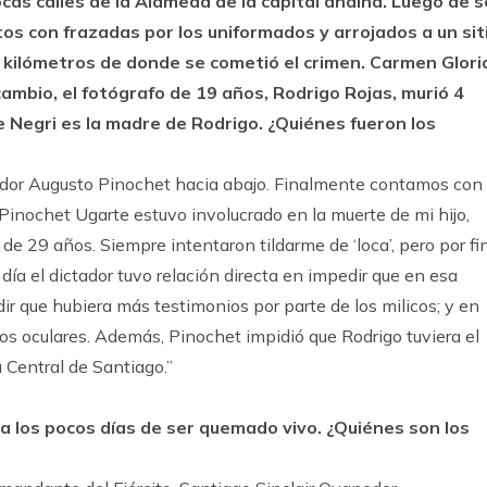
pocas calles de la Alameda de la capital andina. Luego de s
os con frazadas por los uniformados y arrojados a un sit
0 kilómetros de donde se cometió el crimen. Carmen Glori
ambio, el fotógrafo de 19 años, Rodrigo Rojas, murió 4
de Negri es la madre de Rodrigo. ¿Quiénes fueron los
ador Augusto Pinochet hacia abajo. Finalmente contamos con
Pinochet Ugarte estuvo involucrado en la muerte de mi hijo,
 29 años. Siempre intentaron tildarme de ‘loca’, pero por fi
día el dictador tuvo relación directa en impedir que en esa
r que hubiera más testimonios por parte de los milicos; y en
gos oculares. Además, Pinochet impidió que Rodrigo tuviera el
 Central de Santiago.”
6, a los pocos días de ser quemado vivo. ¿Quiénes son los