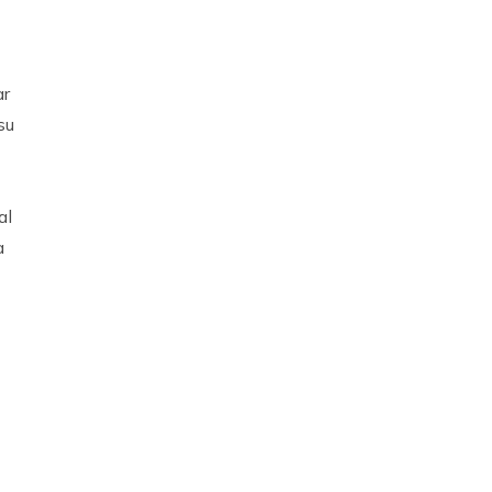
ar
su
al
a