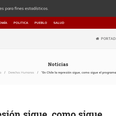
es para fines estadísticos.
OMÍA
POLITICA
PUEBLO
SALUD
PORTAD
Noticias
a
Derechos Humanos
“En Chile la represión sigue, como sigue el progra
esión sigue, como sigue