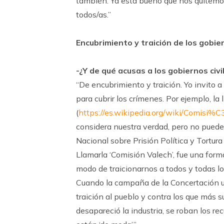
también. Ya está bueno que nos quitemos
todos/as.”
Encubrimiento y traición de los gobier
-¿Y de qué acusas a los gobiernos civi
“De encubrimiento y traición. Yo invito 
para cubrir los crímenes. Por ejemplo, l
(
https://es.wikipedia.org/wiki/Comis
considera nuestra verdad, pero no puede 
Nacional sobre Prisión Política y Tortura 
Llamarla ‘Comisión Valech’, fue una fo
modo de traicionarnos a todos y todas l
Cuando la campaña de la Concertación usó
traición al pueblo y contra los que más s
desapareció la industria, se roban los rec