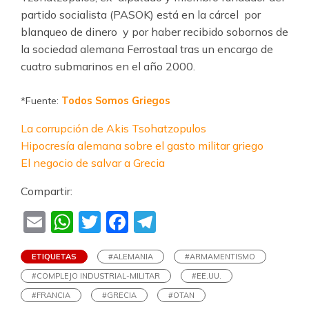
partido socialista (PASOK) está en la cárcel por
blanqueo de dinero y por haber recibido sobornos de
la sociedad alemana Ferrostaal tras un encargo de
cuatro submarinos en el año 2000.
*Fuente:
Todos Somos Griegos
La corrupción de Akis Tsohatzopulos
Hipocresía alemana sobre el gasto militar griego
El negocio de salvar a Grecia
Compartir:
Email
WhatsApp
Twitter
Facebook
Telegram
ETIQUETAS
#ALEMANIA
#ARMAMENTISMO
#COMPLEJO INDUSTRIAL-MILITAR
#EE.UU.
#FRANCIA
#GRECIA
#OTAN