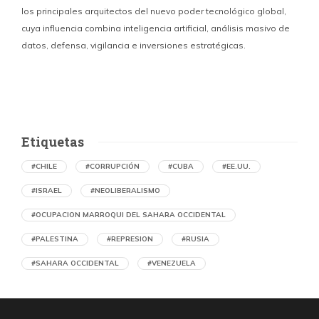
los principales arquitectos del nuevo poder tecnológico global,
c
cuya influencia combina inteligencia artificial, análisis masivo de
datos, defensa, vigilancia e inversiones estratégicas.
p
Etiquetas
#CHILE
#CORRUPCIÓN
#CUBA
#EE.UU.
#ISRAEL
#NEOLIBERALISMO
#OCUPACION MARROQUI DEL SAHARA OCCIDENTAL
#PALESTINA
#REPRESION
#RUSIA
#SAHARA OCCIDENTAL
#VENEZUELA
Denuncian en Chile una operación de
propaganda marroquí contra el Frente
Polisario y la causa saharaui