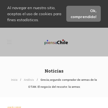
Al navegar en nuestro sitio,
Ok,
aceptas el uso de cookies para
comprendido!
fines estadísticos.
Noticias
Inicio
Análisis
Grecia,segundo comprador de armas de la
OTAN. El negocio del rescate: la armas
ANÁLISIS