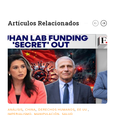
Artículos Relacionados
ANÁLISIS
CHINA
DERECHOS HUMANOS
EE.UU.
,
,
,
,
IMPERIALISMO
MANIPULACIÓN
SALUD
,
,