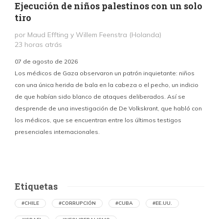
Ejecución de niños palestinos con un solo
tiro
por Maud Effting y Willem Feenstra (Holanda)
23 horas atrás
07 de agosto de 2026
Los médicos de Gaza observaron un patrón inquietante: niños
con una única herida de bala en la cabeza o el pecho, un indicio
P
de que habían sido blanco de ataques deliberados. Así se
n
desprende de una investigación de De Volkskrant, que habló con
l
los médicos, que se encuentran entre los últimos testigos
c
presenciales internacionales.
d
Etiquetas
#CHILE
#CORRUPCIÓN
#CUBA
#EE.UU.