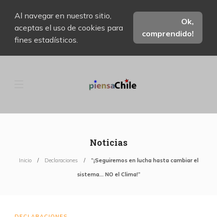
Al navegar en nuestro sitio,
Ok,
aceptas el uso de cookies para
comprendido!
fines estadísticos.
Noticias
Inicio
Declaraciones
“¡Seguiremos en lucha hasta cambiar el
sistema… NO el Clima!”
DECLARACIONES