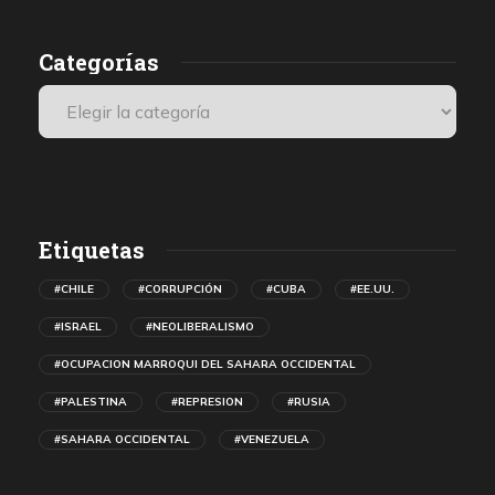
de autonomía para el Sáhara Occidental.
Categorías
Etiquetas
#CHILE
#CORRUPCIÓN
#CUBA
#EE.UU.
#ISRAEL
#NEOLIBERALISMO
#OCUPACION MARROQUI DEL SAHARA OCCIDENTAL
#PALESTINA
#REPRESION
#RUSIA
#SAHARA OCCIDENTAL
#VENEZUELA