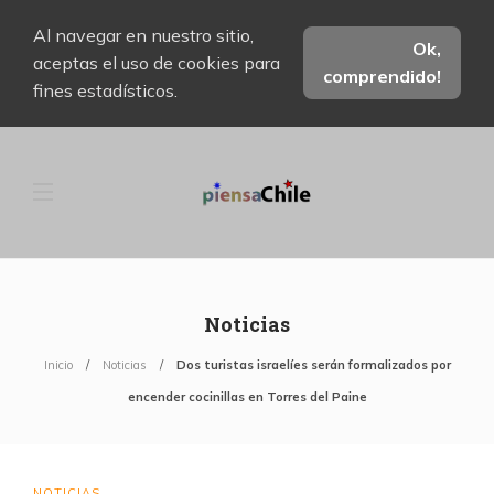
Al navegar en nuestro sitio,
Ok,
aceptas el uso de cookies para
comprendido!
fines estadísticos.
Noticias
Inicio
Noticias
Dos turistas israelíes serán formalizados por
encender cocinillas en Torres del Paine
NOTICIAS