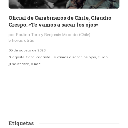
Oficial de Carabineros de Chile, Claudio
Crespo: «Te vamos a sacar los ojos»
por Paulina Toro y Benjamín Miranda (Chile)
5 horas atrás
05 de agosto de 2026
“Cagaste, flaco, cagaste. Te vamos a sacar los ojos, culiao.
¿Escuchaste, o no?”.
c
p
i
d
Etiquetas