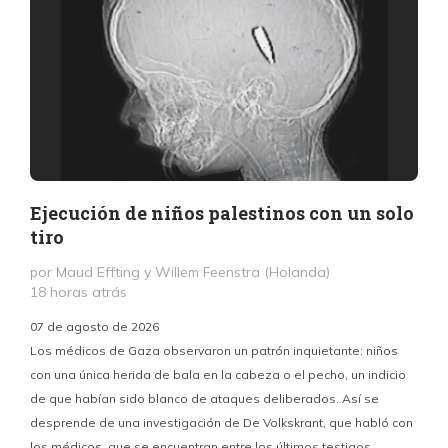
Ejecución de niños palestinos con un solo
tiro
por Maud Effting y Willem Feenstra (Holanda)
18 horas atrás
07 de agosto de 2026
Los médicos de Gaza observaron un patrón inquietante: niños
con una única herida de bala en la cabeza o el pecho, un indicio
P
de que habían sido blanco de ataques deliberados. Así se
n
desprende de una investigación de De Volkskrant, que habló con
l
los médicos, que se encuentran entre los últimos testigos
c