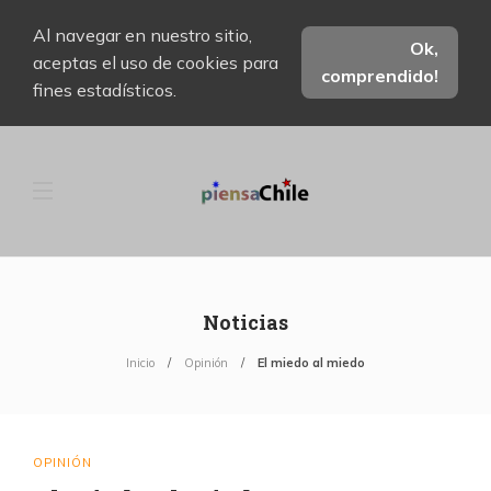
Al navegar en nuestro sitio,
Ok,
aceptas el uso de cookies para
comprendido!
fines estadísticos.
Noticias
Inicio
Opinión
El miedo al miedo
OPINIÓN