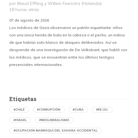
por Maud Effting y Willem Feenstra (Holanda)
18 horas atrás
07 de agosto de 2026
Los médicos de Gaza observaron un patrón inquietante: niños
con una única herida de bala en la cabeza o el pecho, un indicio
P
de que habían sido blanco de ataques deliberados. Así se
n
desprende de una investigación de De Volkskrant, que habló con
l
los médicos, que se encuentran entre los últimos testigos
c
presenciales internacionales.
d
Etiquetas
#CHILE
#CORRUPCIÓN
#CUBA
#EE.UU.
#ISRAEL
#NEOLIBERALISMO
#OCUPACION MARROQUI DEL SAHARA OCCIDENTAL