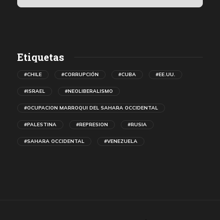
Etiquetas
#CHILE
#CORRUPCIÓN
#CUBA
#EE.UU.
#ISRAEL
#NEOLIBERALISMO
#OCUPACION MARROQUI DEL SAHARA OCCIDENTAL
#PALESTINA
#REPRESION
#RUSIA
#SAHARA OCCIDENTAL
#VENEZUELA