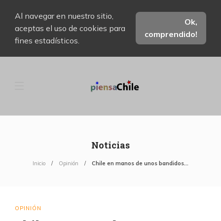
Al navegar en nuestro sitio,
Ok,
aceptas el uso de cookies para
comprendido!
fines estadísticos.
Noticias
Inicio
Opinión
Chile en manos de unos bandidos…
OPINIÓN