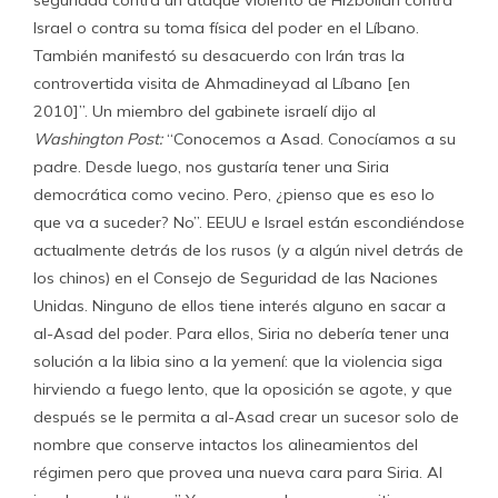
seguridad contra un ataque violento de Hizbollah contra
Israel o contra su toma física del poder en el Líbano.
También manifestó su desacuerdo con Irán tras la
controvertida visita de Ahmadineyad al Líbano [en
2010]”. Un miembro del gabinete israelí dijo al
Washington Post:
“Conocemos a Asad. Conocíamos a su
padre. Desde luego, nos gustaría tener una Siria
democrática como vecino. Pero, ¿pienso que es eso lo
que va a suceder? No”. EEUU e Israel están escondiéndose
actualmente detrás de los rusos (y a algún nivel detrás de
los chinos) en el Consejo de Seguridad de las Naciones
Unidas. Ninguno de ellos tiene interés alguno en sacar a
al-Asad del poder. Para ellos, Siria no debería tener una
solución a la libia sino a la yemení: que la violencia siga
hirviendo a fuego lento, que la oposición se agote, y que
después se le permita a al-Asad crear un sucesor solo de
nombre que conserve intactos los alineamientos del
régimen pero que provea una nueva cara para Siria. Al