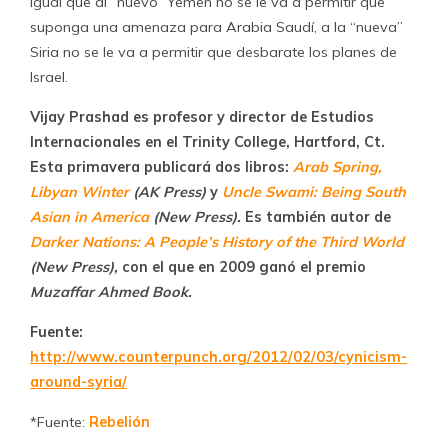
igual que al “nuevo” Yemen no se le va a permitir que
suponga una amenaza para Arabia Saudí, a la “nueva”
Siria no se le va a permitir que desbarate los planes de
Israel.
Vijay Prashad es profesor y director de Estudios
Internacionales en el Trinity College, Hartford, Ct.
Esta primavera publicará dos libros:
Arab Spring,
Libyan Winter
(AK Press)
y
Uncle Swami: Being South
Asian in America
(New Press).
Es también autor de
Darker Nations: A People’s History of the Third World
(New Press),
con el que en 2009 ganó el premio
Muzaffar Ahmed Book.
Fuente:
http://www.counterpunch.org/2012/02/03/cynicism-
around-syria/
*Fuente:
Rebelión