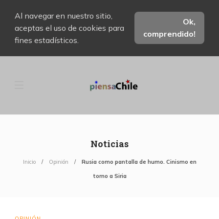
Al navegar en nuestro sitio,
Ok,
aceptas el uso de cookies para
comprendido!
fines estadísticos.
Noticias
Inicio
Opinión
Rusia como pantalla de humo. Cinismo en
torno a Siria
OPINIÓN