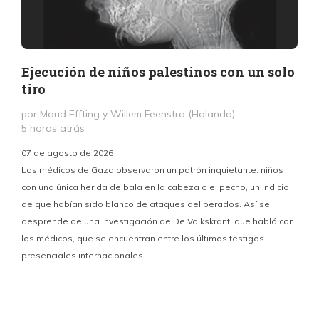
Ejecución de niños palestinos con un solo
tiro
por Maud Effting y Willem Feenstra (Holanda)
5 horas atrás
07 de agosto de 2026
Los médicos de Gaza observaron un patrón inquietante: niños
con una única herida de bala en la cabeza o el pecho, un indicio
P
de que habían sido blanco de ataques deliberados. Así se
n
desprende de una investigación de De Volkskrant, que habló con
l
los médicos, que se encuentran entre los últimos testigos
c
presenciales internacionales.
d