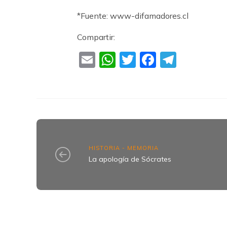
*Fuente: www-difamadores.cl
Compartir:
Email
WhatsApp
Twitter
Faceboo
Teleg
HISTORIA - MEMORIA
La apología de Sócrates