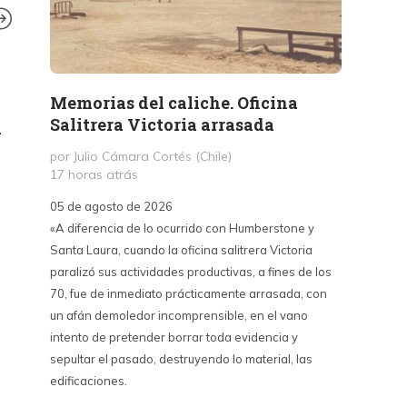
OPINIÓN
Memorias del caliche. Oficina
Presi
¿Hasta cuándo?
Salitrera Victoria arrasada
expr
a
exigi
por Eduardo Galeano (Uruguay)
por Julio Cámara Cortés (Chile)
civil
20 años atrás
4 min
lectura
17 horas atrás
por Pr
05 de agosto de 2026
2 días 
«A diferencia de lo ocurrido con Humberstone y
Santa Laura, cuando la oficina salitrera Victoria
03 de a
OPINIÓN
POLITI
,
paralizó sus actividades productivas, a fines de los
“Vine p
«Barros Bori
70, fue de inmediato prácticamente arrasada, con
con Cub
un afán demoledor incomprensible, en el vano
un lanz
por Daniel Matama
intento de pretender borrar toda evidencia y
alternat
2 años atrás
5
sepultar el pasado, destruyendo lo material, las
Unidos,
edificaciones.
un diál
iguales