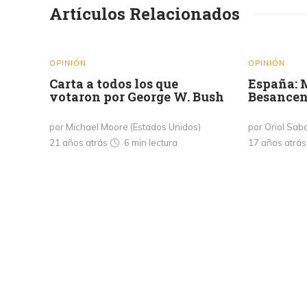
Artículos Relacionados
OPINIÓN
OPINIÓN
Carta a todos los que
España: M
votaron por George W. Bush
Besancen
por Michael Moore (Estados Unidos)
por Oriol Sab
21 años atrás
6 min
lectura
17 años atrá