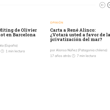
OPINIÓN
iting de Olivier
Carta a René Alinco:
ot en Barcelona
¿Votará usted a favor de l
privatización del mar?
ata (España)
por Alonso Núñez (Patagonia chilena)
s
1 min
lectura
17 años atrás
7 min
lectura