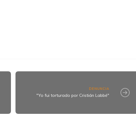
k
ram
DENUNCIA
"Yo fui torturado por Cristián Labbé"