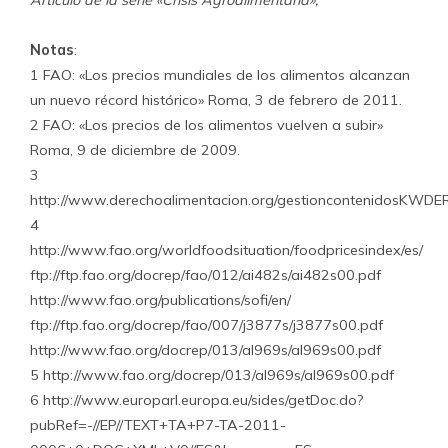
Artículo de la serie «Crisis Agroalimentaria»,
Notas
:
1 FAO: «Los precios mundiales de los alimentos alcanzan
un nuevo récord histórico» Roma, 3 de febrero de 2011.
2 FAO: «Los precios de los alimentos vuelven a subir»
Roma, 9 de diciembre de 2009.
3
http://www.derechoalimentacion.org/gestioncontenidosKW
4
http://www.fao.org/worldfoodsituation/foodpricesindex/es/
ftp://ftp.fao.org/docrep/fao/012/ai482s/ai482s00.pdf
http://www.fao.org/publications/sofi/en/
ftp://ftp.fao.org/docrep/fao/007/j3877s/j3877s00.pdf
http://www.fao.org/docrep/013/al969s/al969s00.pdf
5 http://www.fao.org/docrep/013/al969s/al969s00.pdf
6 http://www.europarl.europa.eu/sides/getDoc.do?
pubRef=-//EP//TEXT+TA+P7-TA-2011-