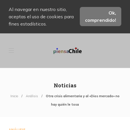
Al navegar en nuestro sitio,
Ok,
aceptas el uso de cookies para
comprendido!
fines estadísticos.
Noticias
Inicio
Análisis
Otra crisis alimentaria y al «Dios mercado» no
hay quién le tosa
ANÁLISIS