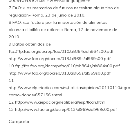
0006+0+DOC+XML+V0//ES&language=ES
7 FAO: «Los mercados de futuros necesitan algún tipo de
regulación» Roma, 23 de junio de 2010.
8 FAO: «La factura por la importación de alimentos
alcanza el billón de dólares» Roma, 17 de noviembre de
2010.
9 Datos obtenidos de
ftp://ftp.fao.org/docrep/fao/010/ah864s/ah864s00.pdf
http://www.fao.org/docrep/013/al969s/al969s00.pdf
10 ftp://ftp.fao.org/docrep/fao/010/ah864s/ah864s00.pdf
http://www.fao.org/docrep/013/al969s/al969s00.pdf
11
http://www.elperiodico.com/es/noticias/opinion/20110110/agr
como-donde/657156.shtml
12 http://www.ciepac.org/neoliberal/esp/tlcan.html
13 http://www.fao.org/docrep/013/al969s/al969s00.pdf
Compartir: