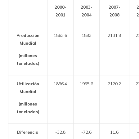
2000-
2003-
2007-
2
2001
2004
2008
2
Producción
1863,6
1883
2131,8
2
Mundial
(millones
toneladas)
Utilización
1896,4
1955,6
2120,2
2
Mundial
(millones
toneladas)
Diferencia
-32,8
-72,6
11,6