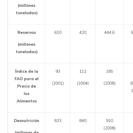
(millones
toneladas)
Reservas
610
420
444,6
(millones
toneladas)
Índice de la
93
112
185
FAO para el
(2001)
(2004)
(2008)
(
Precio de
2
los
Alimentos
Desnutrición
833
840
910
(2008)
(millones de