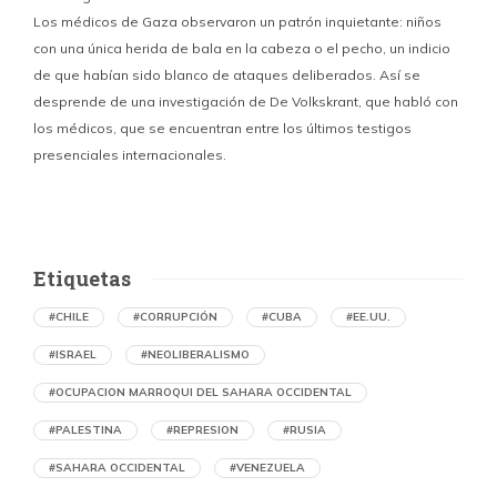
Los médicos de Gaza observaron un patrón inquietante: niños
con una única herida de bala en la cabeza o el pecho, un indicio
P
de que habían sido blanco de ataques deliberados. Así se
n
desprende de una investigación de De Volkskrant, que habló con
l
los médicos, que se encuentran entre los últimos testigos
c
presenciales internacionales.
d
Etiquetas
#CHILE
#CORRUPCIÓN
#CUBA
#EE.UU.
#ISRAEL
#NEOLIBERALISMO
#OCUPACION MARROQUI DEL SAHARA OCCIDENTAL
#PALESTINA
#REPRESION
#RUSIA
#SAHARA OCCIDENTAL
#VENEZUELA
Ejecución de niños palestinos con un solo