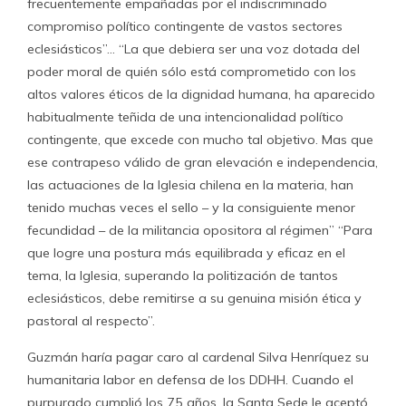
frecuentemente empañadas por el indiscriminado
compromiso político contingente de vastos sectores
eclesiásticos”… “La que debiera ser una voz dotada del
poder moral de quién sólo está comprometido con los
altos valores éticos de la dignidad humana, ha aparecido
habitualmente teñida de una intencionalidad político
contingente, que excede con mucho tal objetivo. Mas que
ese contrapeso válido de gran elevación e independencia,
las actuaciones de la Iglesia chilena en la materia, han
tenido muchas veces el sello – y la consiguiente menor
fecundidad – de la militancia opositora al régimen” “Para
que logre una postura más equilibrada y eficaz en el
tema, la Iglesia, superando la politización de tantos
eclesiásticos, debe remitirse a su genuina misión ética y
pastoral al respecto”.
Guzmán haría pagar caro al cardenal Silva Henríquez su
humanitaria labor en defensa de los DDHH. Cuando el
purpurado cumplió los 75 años, la Santa Sede le aceptó