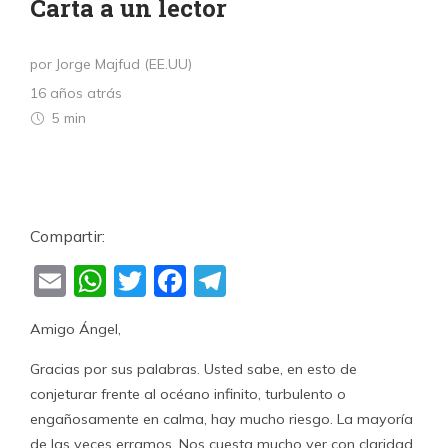
Carta a un lector
por Jorge Majfud (EE.UU)
16 años atrás
5 min
Compartir:
Email
WhatsApp
Twitter
Facebook
Telegram
Amigo Ángel,
Gracias por sus palabras. Usted sabe, en esto de
conjeturar frente al océano infinito, turbulento o
engañosamente en calma, hay mucho riesgo. La mayoría
de las veces erramos. Nos cuesta mucho ver con claridad