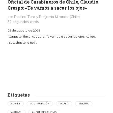
Oficial de Carabineros de Chile, Claudio
Crespo: «Te vamos a sacar los ojos»
por Paulina Toro y Benjamín Miranda (Chile)
52 segundos atrás
05 de agosto de 2026
“Cagaste, flaco, cagaste. Te vamos a sacar los ojos, culiao.
¿Escuchaste, o no?”.
c
p
i
d
Etiquetas
#CHILE
#CORRUPCIÓN
#CUBA
#EE.UU.
#ISRAEL
#NEOLIBERALISMO