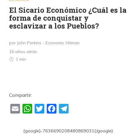
El Sicario Económico ¿Cuál es la
forma de conquistar y
esclavizar a los Pueblos?
por John Perkins - Economic Hitman
16 años atrás
1 min
Compartir:
Email
WhatsApp
Twitter
Facebook
Telegram
{google}-7636690208480869031{/google}