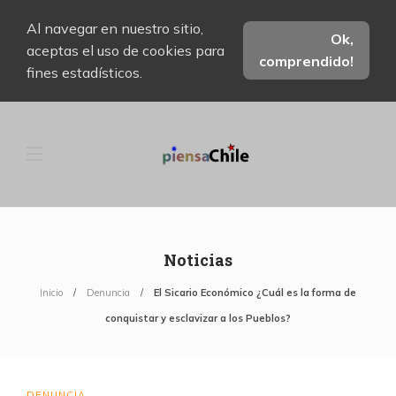
Al navegar en nuestro sitio,
Ok,
aceptas el uso de cookies para
comprendido!
fines estadísticos.
Noticias
Inicio
Denuncia
El Sicario Económico ¿Cuál es la forma de
conquistar y esclavizar a los Pueblos?
DENUNCIA