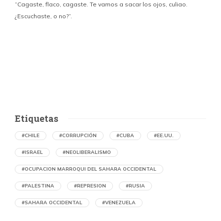
“Cagaste, flaco, cagaste. Te vamos a sacar los ojos, culiao.
¿Escuchaste, o no?”.
c
p
i
d
Etiquetas
#CHILE
#CORRUPCIÓN
#CUBA
#EE.UU.
#ISRAEL
#NEOLIBERALISMO
#OCUPACION MARROQUI DEL SAHARA OCCIDENTAL
#PALESTINA
#REPRESION
#RUSIA
#SAHARA OCCIDENTAL
#VENEZUELA
Denuncian en Chile una operación de