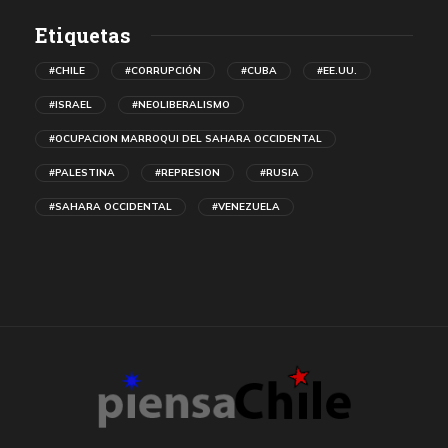
Etiquetas
#CHILE
#CORRUPCIÓN
#CUBA
#EE.UU.
#ISRAEL
#NEOLIBERALISMO
#OCUPACION MARROQUI DEL SAHARA OCCIDENTAL
#PALESTINA
#REPRESION
#RUSIA
#SAHARA OCCIDENTAL
#VENEZUELA