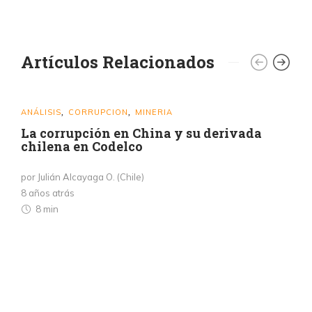
Artículos Relacionados
ANÁLISIS
CORRUPCION
MINERIA
,
,
La corrupción en China y su derivada
chilena en Codelco
por Julián Alcayaga O. (Chile)
8 años atrás
8 min