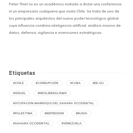
Peter Thiel no es un académico invitado a dictar una conferencia
ni un empresario cualquiera que visita Chile. Se trata de uno de
los principales arquitectos del nuevo poder tecnológico global,
c
cuya influencia combina inteligencia artificial, análisis masivo de
datos, defensa, vigilancia e inversiones estratégicas.
p
Etiquetas
#CHILE
#CORRUPCIÓN
#CUBA
#EE.UU.
#ISRAEL
#NEOLIBERALISMO
#OCUPACION MARROQUI DEL SAHARA OCCIDENTAL
#PALESTINA
#REPRESION
#RUSIA
#SAHARA OCCIDENTAL
#VENEZUELA
Denuncian en Chile una operación de