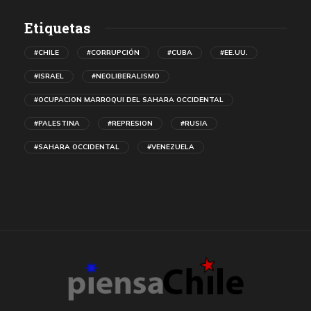
Etiquetas
#CHILE
#CORRUPCIÓN
#CUBA
#EE.UU.
#ISRAEL
#NEOLIBERALISMO
#OCUPACION MARROQUI DEL SAHARA OCCIDENTAL
#PALESTINA
#REPRESION
#RUSIA
#SAHARA OCCIDENTAL
#VENEZUELA