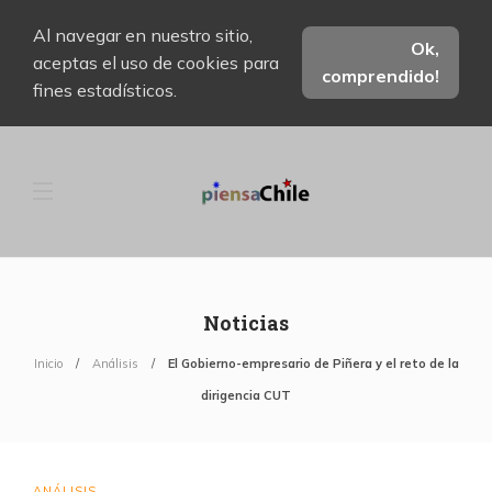
Al navegar en nuestro sitio,
Ok,
aceptas el uso de cookies para
comprendido!
fines estadísticos.
Noticias
Inicio
Análisis
El Gobierno-empresario de Piñera y el reto de la
dirigencia CUT
ANÁLISIS