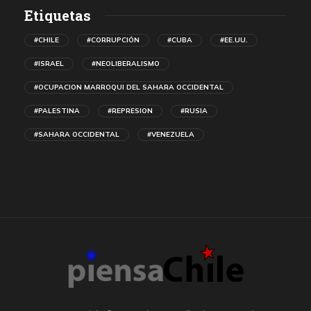
Etiquetas
#CHILE
#CORRUPCIÓN
#CUBA
#EE.UU.
#ISRAEL
#NEOLIBERALISMO
#OCUPACION MARROQUI DEL SAHARA OCCIDENTAL
#PALESTINA
#REPRESION
#RUSIA
#SAHARA OCCIDENTAL
#VENEZUELA