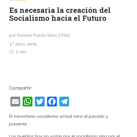
Es necesaria la creación del
Socialismo hacia el Futuro
por Rómulo Pardo Silva (Chile)
17 años atrás
2 min
Compartir:
Email
WhatsApp
Twitter
Facebook
Telegram
El minoritario socialismo actual mira al pasado y
presente.
Los pueblos hoy no votan por el socialismo sino por el