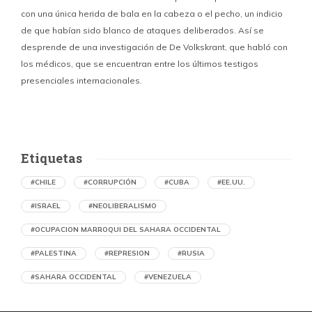
con una única herida de bala en la cabeza o el pecho, un indicio
P
de que habían sido blanco de ataques deliberados. Así se
n
desprende de una investigación de De Volkskrant, que habló con
l
los médicos, que se encuentran entre los últimos testigos
c
presenciales internacionales.
d
Etiquetas
#CHILE
#CORRUPCIÓN
#CUBA
#EE.UU.
#ISRAEL
#NEOLIBERALISMO
#OCUPACION MARROQUI DEL SAHARA OCCIDENTAL
#PALESTINA
#REPRESION
#RUSIA
#SAHARA OCCIDENTAL
#VENEZUELA
Ejecución de niños palestinos con un solo
tiro