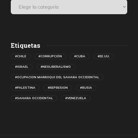
Etiquetas
#CHILE
#CORRUPCIÓN
#CUBA
#EE.UU.
#ISRAEL
#NEOLIBERALISMO
#OCUPACION MARROQUI DEL SAHARA OCCIDENTAL
#PALESTINA
#REPRESION
#RUSIA
#SAHARA OCCIDENTAL
#VENEZUELA