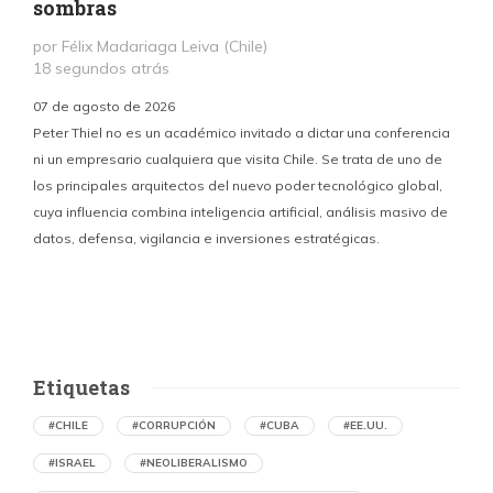
sombras
por Félix Madariaga Leiva (Chile)
18 segundos atrás
07 de agosto de 2026
Peter Thiel no es un académico invitado a dictar una conferencia
ni un empresario cualquiera que visita Chile. Se trata de uno de
los principales arquitectos del nuevo poder tecnológico global,
c
cuya influencia combina inteligencia artificial, análisis masivo de
datos, defensa, vigilancia e inversiones estratégicas.
p
Etiquetas
#CHILE
#CORRUPCIÓN
#CUBA
#EE.UU.
#ISRAEL
#NEOLIBERALISMO