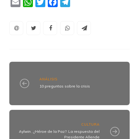
Email
WhatsApp
Twitter
Facebook
Telegram
ANÁLISIS
10 preguntas sobre la crisis
CULTURA
Aylwin , ¿Héroe de la Paz?: La respuesta del
Presidente Allende