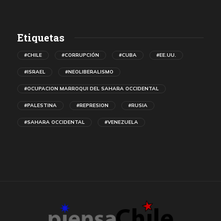
Etiquetas
#CHILE
#CORRUPCIÓN
#CUBA
#EE.UU.
#ISRAEL
#NEOLIBERALISMO
#OCUPACION MARROQUI DEL SAHARA OCCIDENTAL
#PALESTINA
#REPRESION
#RUSIA
#SAHARA OCCIDENTAL
#VENEZUELA