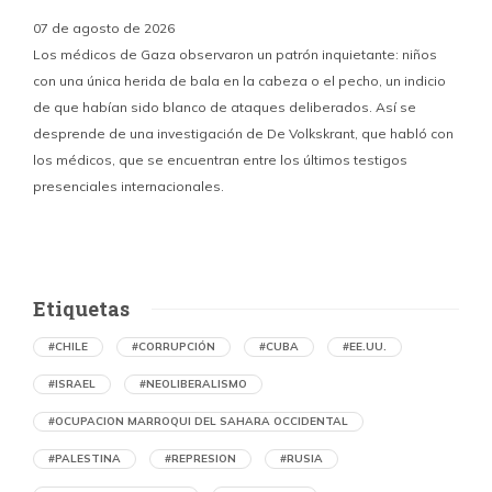
07 de agosto de 2026
Los médicos de Gaza observaron un patrón inquietante: niños
con una única herida de bala en la cabeza o el pecho, un indicio
P
de que habían sido blanco de ataques deliberados. Así se
n
desprende de una investigación de De Volkskrant, que habló con
l
los médicos, que se encuentran entre los últimos testigos
c
presenciales internacionales.
d
Etiquetas
#CHILE
#CORRUPCIÓN
#CUBA
#EE.UU.
#ISRAEL
#NEOLIBERALISMO
#OCUPACION MARROQUI DEL SAHARA OCCIDENTAL
#PALESTINA
#REPRESION
#RUSIA