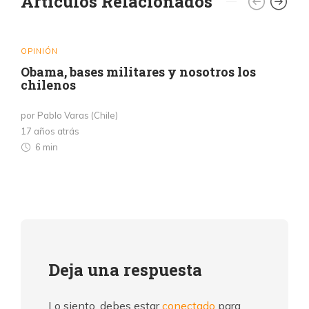
Artículos Relacionados
OPINIÓN
Obama, bases militares y nosotros los
chilenos
por Pablo Varas (Chile)
17 años atrás
6 min
Deja una respuesta
Lo siento, debes estar
conectado
para