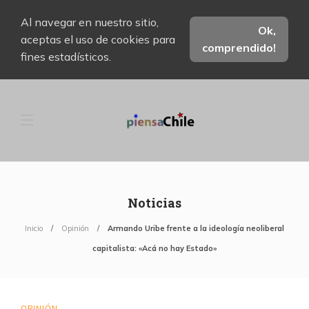
Al navegar en nuestro sitio,
Ok,
aceptas el uso de cookies para
comprendido!
fines estadísticos.
Noticias
Inicio
Opinión
Armando Uribe frente a la ideología neoliberal
capitalista: «Acá no hay Estado»
OPINIÓN